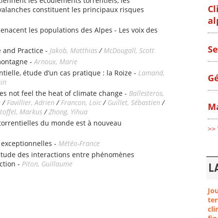
iennent les écoulements torrentiels, les
Cl
alanches constituent les principaux risques
al
enacent les populations des Alpes - Les voix des
Se
 and Practice -
Jakob, Matthias
/
McDougall, Scott
montagne -
Arnoux, Marie
tielle, étude d’un cas pratique : la Roize -
Lamand,
Gé
ain
es not feel the heat of climate change -
Ballesteros,
e
/
Favillier, Adrien
/
Francon, Loïc
/
Guillet, Sébastien
/
Ma
toffel, Markus
/
Zhong, Yihua
 torrentielles du monde est à nouveau
>> 
 exceptionnelles -
Météo-France
étude des interactions entre phénomènes
ction -
Piton, Guillaume
L
Jo
ter
cli