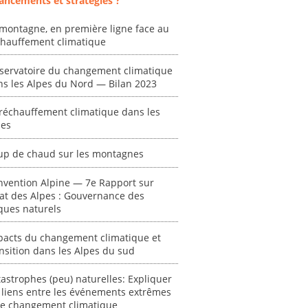
ancements et stratégies ?
montagne, en première ligne face au
chauffement climatique
ent
"Plan ministériel
"Événements
servatoire du changement climatique
 en
de gestion des
climatiques
ns les Alpes du Nord — Bilan 2023
at des
vagues de
extrêmes : quels
ces en
chaleur."
risques pour le
réchauffement climatique dans les
système financier
pes
[ Ressource électronique ]
? "
tronique ]
0000
up de chaud sur les montagnes
[ Ressource électronique ]
0000
nvention Alpine — 7e Rapport sur
"Ident
tat des Alpes : Gouvernance des
lignes 
ques naturels
pour d
résilie
pacts du changement climatique et
propos
nsition dans les Alpes du sud
autori
acteur
astrophes (peu) naturelles: Expliquer
des Alpe
 liens entre les événements extrêmes
 le changement climatique