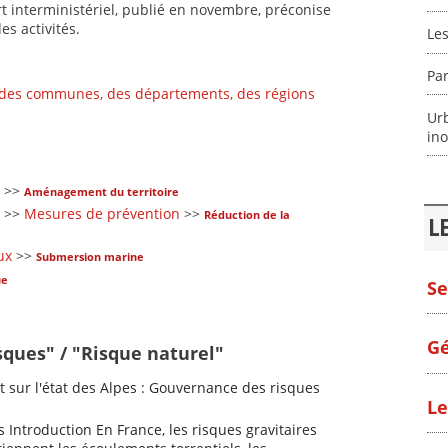
t interministériel, publié en novembre, préconise
es activités.
Le
Par
 des communes, des départements, des régions
Ur
ino
>>
Aménagement du territoire
>>
Mesures de prévention
>>
Réduction de la
L
ux
>>
Submersion marine
ue
Se
Gé
sques" / "Risque naturel"
 sur l'état des Alpes : Gouvernance des risques
Le
s Introduction En France, les risques gravitaires