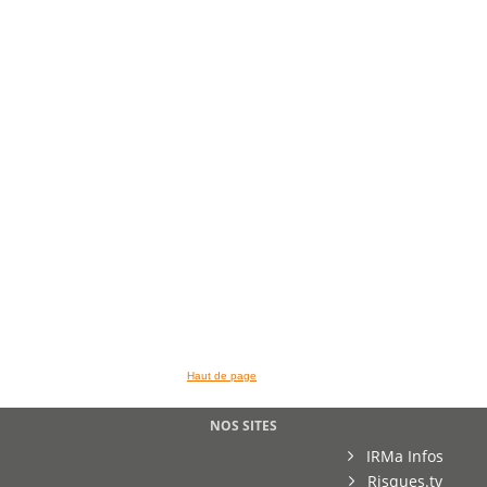
>> VOIR LA BIBLIOTHEQUE
Haut de page
NOS SITES
IRMa Infos
Risques.tv