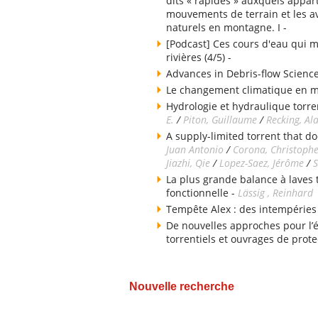
dits « rapides » auxquels appart
mouvements de terrain et les av
naturels en montagne. I -
[Podcast] Ces cours d'eau qui m
rivières (4/5) -
Advances in Debris-flow Science
Le changement climatique en 
Hydrologie et hydraulique torren
E.
/
Piton, Guillaume
/
Recking, Al
A supply-limited torrent that do
Juan Antonio
/
Corona, Christoph
Jiazhi, Qie
/
Lopez-Saez, Jérôme
/
S
La plus grande balance à laves
fonctionnelle -
Lässig , Reinhard
Tempête Alex : des intempéries
De nouvelles approches pour l’
torrentiels et ouvrages de prote
Nouvelle recherche