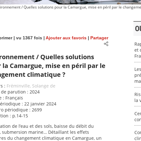
ironnement / Quelles solutions pour la Camargue, mise en péril par le changeme
O
rimer
| vu 1367 fois |
Ajouter aux favoris
|
Partager
Rap
et 
ronnement / Quelles solutions
Fr
 la Camargue, mise en péril par le
Les
gement climatique ?
pré
maî
s :
Fréminville, Solange de
de parution : 2024
Ri
 : Français
la 
ériodique : 22 janvier 2024
o périodique : 2699
Cen
tion : p.14-15
co
sation de l’eau et des sols, baisse du débit du
 submersion marine… Détaillant les effets
Co
ères du changement climatique en Camargue, un
cli