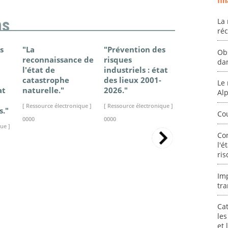
fin
ns
La 
ré
s
"La
"Prévention des
"Changem
Ob
reconnaissance de
risques
climatique
da
l'état de
industriels : état
France - Ét
catastrophe
des lieux 2001-
connaissan
Le 
at
naturelle."
2026."
2025."
Al
[ Ressource électronique ]
[ Ressource électronique ]
[ Ressource élec
s."
Co
0000
0000
0000
ue ]
Co
l'é
ris
Im
tra
Cat
les
et