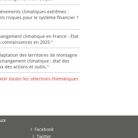
[ Ressour
Stéphanie
vénements climatiques extrêmes :
ls risques pour le système financier ?
0000
angement climatique en France - État
s connaissances en 2025."
aptation des territoires de montagne
changement climatique : état des
ux des actions et outils."
Voir toutes les sélections thématiques
AUX
Facebook
Twitter