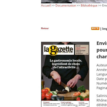
Accueil
>>
Documentation
>>
Bibliothèque
>> Env
Retour
|
Imp
Envi
pour
chan
Auteur
Année 
Langue
Date p
Numér
Pagina
Salini
Rhône,
délét