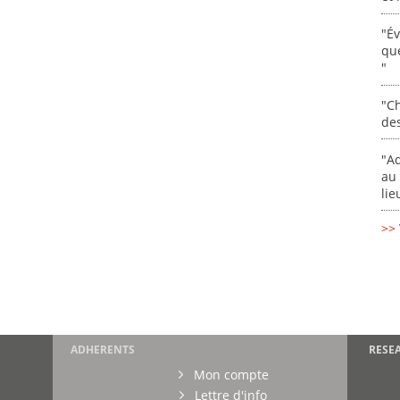
"É
que
"
"Ch
de
"Ad
au 
lie
>> 
ADHERENTS
RESE
Mon compte
Lettre d'info