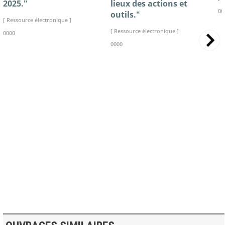
2025."
lieux des actions et
00
outils."
[ Ressource électronique ]
[ Ressource électronique ]
0000
0000
>> VOIR LA BIBLIOTHEQUE