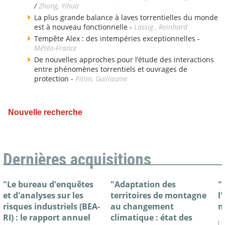
/
Zhong, Yihua
La plus grande balance à laves torrentielles du monde
est à nouveau fonctionnelle -
Lässig , Reinhard
Tempête Alex : des intempéries exceptionnelles -
Météo-France
De nouvelles approches pour l’étude des interactions
entre phénomènes torrentiels et ouvrages de
protection -
Piton, Guillaume
Nouvelle recherche
Dernières acquisitions
"Le bureau d'enquêtes
"Adaptation des
"
et d'analyses sur les
territoires de montagne
l
risques industriels (BEA-
au changement
n
RI) : le rapport annuel
climatique : état des
[ 