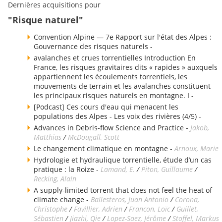
Dernières acquisitions pour
"Risque naturel"
Convention Alpine — 7e Rapport sur l'état des Alpes :
Gouvernance des risques naturels -
avalanches et crues torrentielles Introduction En
France, les risques gravitaires dits « rapides » auxquels
appartiennent les écoulements torrentiels, les
mouvements de terrain et les avalanches constituent
les principaux risques naturels en montagne. I -
[Podcast] Ces cours d'eau qui menacent les
populations des Alpes - Les voix des rivières (4/5) -
Advances in Debris-flow Science and Practice -
Jakob,
Matthias
/
McDougall, Scott
Le changement climatique en montagne -
Arnoux, Marie
Hydrologie et hydraulique torrentielle, étude d’un cas
pratique : la Roize -
Lamand, E.
/
Piton, Guillaume
/
Recking, Alain
A supply-limited torrent that does not feel the heat of
climate change -
Ballesteros, Juan Antonio
/
Corona,
Christophe
/
Favillier, Adrien
/
Francon, Loïc
/
Guillet,
Sébastien
/
Jiazhi, Qie
/
Lopez-Saez, Jérôme
/
Stoffel, Markus