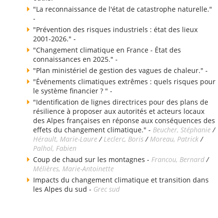
"La reconnaissance de l'état de catastrophe naturelle."
-
"Prévention des risques industriels : état des lieux
2001-2026." -
"Changement climatique en France - État des
connaissances en 2025." -
"Plan ministériel de gestion des vagues de chaleur." -
"Événements climatiques extrêmes : quels risques pour
le système financier ? " -
"Identification de lignes directrices pour des plans de
résilience à proposer aux autorités et acteurs locaux
des Alpes françaises en réponse aux conséquences des
effets du changement climatique." -
Beucher, Stéphanie
/
Hérault, Marie-Laure
/
Leclerc, Boris
/
Moreau, Patrick
/
Palhol, Fabien
Coup de chaud sur les montagnes -
Francou, Bernard
/
Mélières, Marie-Antoinette
Impacts du changement climatique et transition dans
les Alpes du sud -
Grec sud