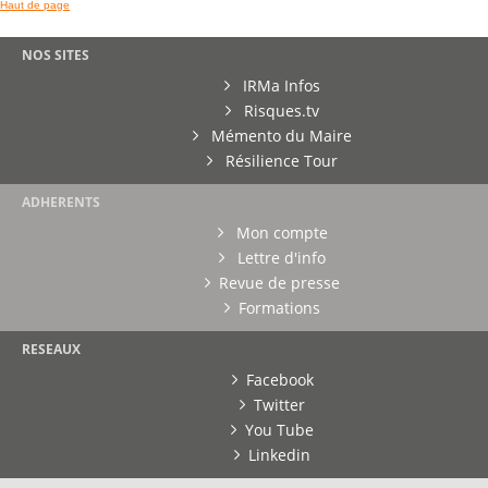
Haut de page
NOS SITES
IRMa Infos
Risques.tv
Mémento du Maire
Résilience Tour
ADHERENTS
Mon compte
Lettre d'info
Revue de presse
Formations
RESEAUX
Facebook
Twitter
You Tube
Linkedin