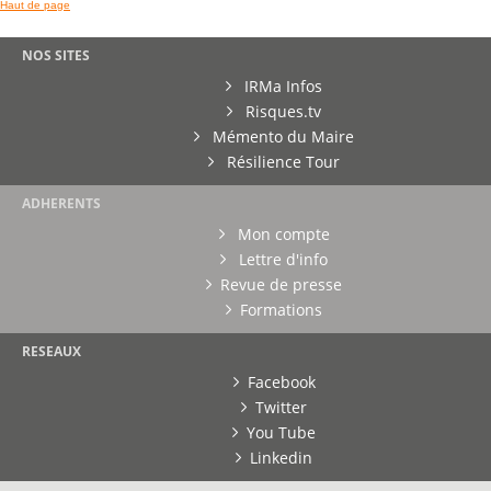
Haut de page
NOS SITES
IRMa Infos
Risques.tv
Mémento du Maire
Résilience Tour
ADHERENTS
Mon compte
Lettre d'info
Revue de presse
Formations
RESEAUX
Facebook
Twitter
You Tube
Linkedin