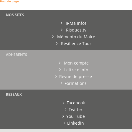
Haut de page
NOS SITES
IRMa Infos
Risques.tv
Mémento du Maire
Résilience Tour
ADHERENTS
Mon compte
Lettre d'info
Revue de presse
Formations
RESEAUX
Facebook
Twitter
You Tube
Linkedin