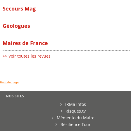
Secours Mag
Géologues
Maires de France
>> Voir toutes les revues
Haut de page
NOS SITES
IRMa Infos
Risques.tv
Mémento du Maire
Résilience Tour