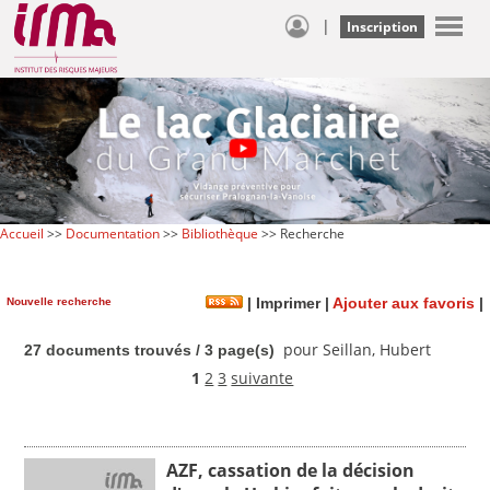
|
Inscription
Accueil
>>
Documentation
>>
Bibliothèque
>> Recherche
Nouvelle recherche
|
Imprimer
|
Ajouter aux favoris
|
pour Seillan, Hubert
27 documents trouvés / 3 page(s)
1
2
3
suivante
AZF, cassation de la décision