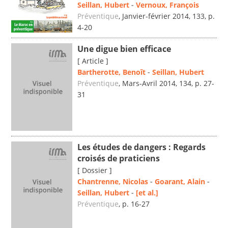
Seillan, Hubert
-
Vernoux, François
Préventique
, Janvier-février 2014, 133, p.
4-20
Une digue bien efficace
[ Article ]
Bartherotte, Benoît
-
Seillan, Hubert
Préventique
, Mars-Avril 2014, 134, p. 27-
31
Les études de dangers : Regards
croisés de praticiens
[ Dossier ]
Chantrenne, Nicolas
-
Goarant, Alain
-
Seillan, Hubert
-
[et al.]
Préventique
, p. 16-27