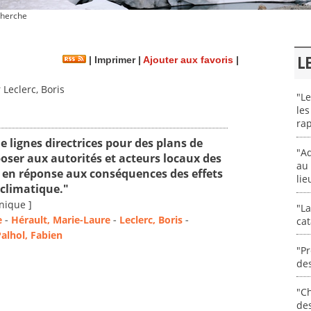
herche
L
|
Imprimer
|
Ajouter aux favoris
|
Leclerc, Boris
"Le
les
rap
de lignes directrices pour des plans de
"Ad
poser aux autorités et acteurs locaux des
au 
s en réponse aux conséquences des effets
lie
climatique."
nique ]
"La
e
-
Hérault, Marie-Laure
-
Leclerc, Boris
-
cat
alhol, Fabien
"Pr
des
"Ch
de