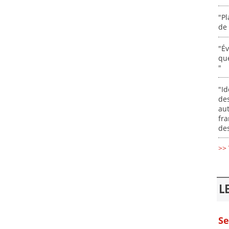
"Pl
de 
"É
que
"
"Id
des
aut
fr
des
>> 
L
Se