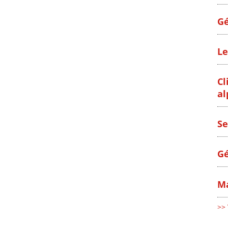
Gé
Le
Cl
al
Se
Gé
Ma
>> 