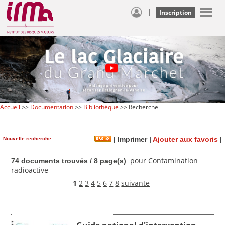
|
Inscription
Accueil
>>
Documentation
>>
Bibliothèque
>> Recherche
Nouvelle recherche
|
Imprimer
|
Ajouter aux favoris
|
pour Contamination
74 documents trouvés / 8 page(s)
radioactive
1
2
3
4
5
6
7
8
suivante