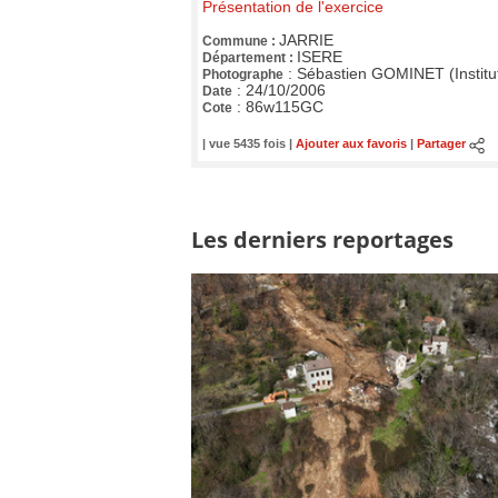
Présentation de l'exercice
JARRIE
Commune :
ISERE
Département :
:
Sébastien GOMINET (Institu
Photographe
:
24/10/2006
Date
:
86w115GC
Cote
| vue 5435 fois |
Ajouter aux favoris
|
Partager
Les derniers reportages