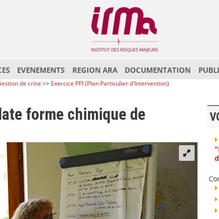
CES
EVENEMENTS
REGION ARA
DOCUMENTATION
PUBL
estion de crise
>>
Exercice PPI (Plan Particulier d'Intervention)
plate forme chimique de
V
"
d
Co