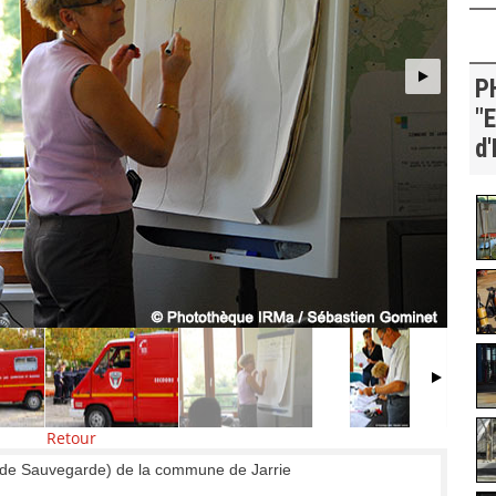
P
"E
d'
Retour
e Sauvegarde) de la commune de Jarrie