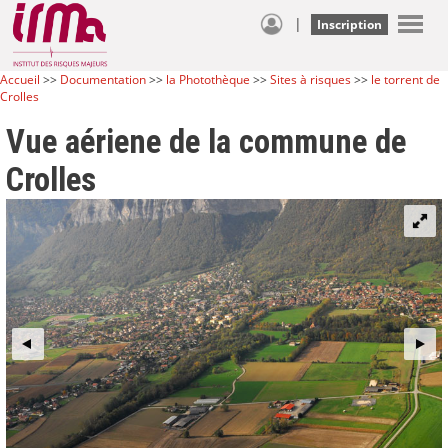
|
Inscription
Accueil
>>
Documentation
>>
la Photothèque
>>
Sites à risques
>>
le torrent de
Crolles
Vue aériene de la commune de
Crolles