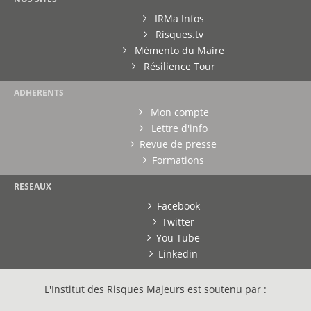
IRMa Infos
Risques.tv
Mémento du Maire
Résilience Tour
ADHERENTS
Mon compte
Lettre d'info
Revue de presse
Formations
RESEAUX
Facebook
Twitter
You Tube
Linkedin
L'Institut des Risques Majeurs est soutenu par :