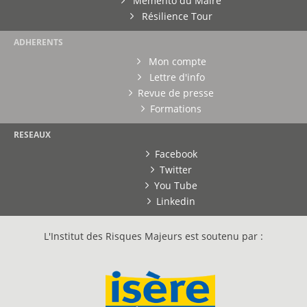
Mémento du Maire
Résilience Tour
ADHERENTS
Mon compte
Lettre d'info
Revue de presse
Formations
RESEAUX
Facebook
Twitter
You Tube
Linkedin
L'Institut des Risques Majeurs est soutenu par :