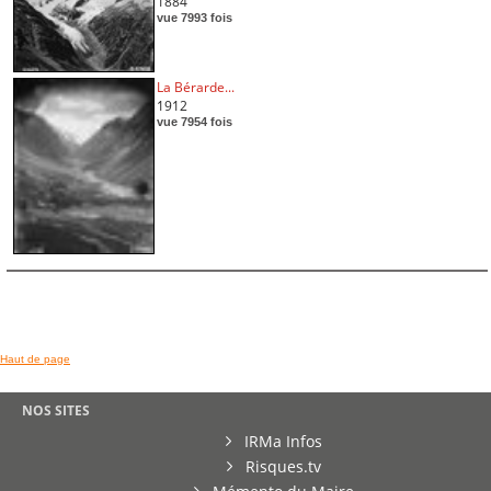
1884
vue 7993 fois
La Bérarde...
1912
vue 7954 fois
Haut de page
NOS SITES
IRMa Infos
Risques.tv