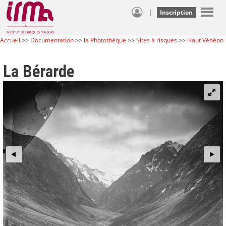
|
Inscription
Accueil
>>
Documentation
>>
la Photothèque
>>
Sites à risques
>>
Haut Vénéon
La Bérarde