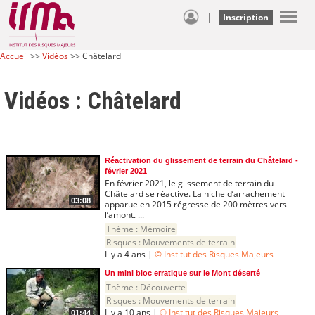
|
Inscription
Accueil
>>
Vidéos
>> Châtelard
Vidéos : Châtelard
Réactivation du glissement de terrain du Châtelard -
février 2021
En février 2021, le glissement de terrain du
Châtelard se réactive. La niche d’arrachement
03:08
apparue en 2015 régresse de 200 mètres vers
l’amont. ...
Thème :
Mémoire
Risques :
Mouvements de terrain
Il y a 4 ans |
© Institut des Risques Majeurs
Un mini bloc erratique sur le Mont déserté
Thème :
Découverte
Risques :
Mouvements de terrain
Il y a 10 ans |
© Institut des Risques Majeurs
01:44