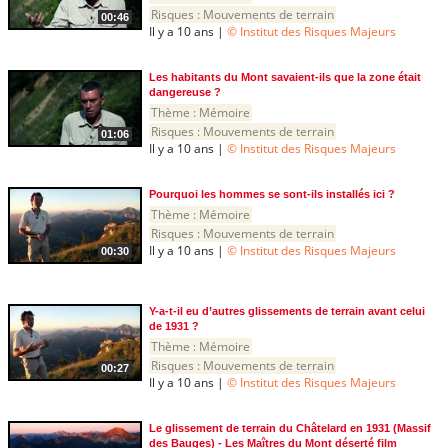
Risques :
Mouvements de terrain
00:46
Il y a 10 ans |
© Institut des Risques Majeurs
Les habitants du Mont savaient-ils que la zone était
dangereuse ?
Thème :
Mémoire
Risques :
Mouvements de terrain
01:06
Il y a 10 ans |
© Institut des Risques Majeurs
Pourquoi les hommes se sont-ils installés ici ?
Thème :
Mémoire
Risques :
Mouvements de terrain
Il y a 10 ans |
© Institut des Risques Majeurs
00:30
Y-a-t-il eu d’autres glissements de terrain avant celui
de 1931 ?
Thème :
Mémoire
Risques :
Mouvements de terrain
00:27
Il y a 10 ans |
© Institut des Risques Majeurs
Le glissement de terrain du Châtelard en 1931 (Massif
des Bauges) - Les Maîtres du Mont déserté film