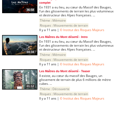
complet
En 1931 a eu lieu, au cœur du Massif des Bauges,
36:58
l’un des glissements de terrain les plus volumineux
et destructeur des Alpes françaises. ...
Thème :
Mémoire
Risques :
Mouvements de terrain
Il y a 11 ans |
© Institut des Risques Majeurs
Les Maîtres du Mont déserté - Intro
En 1931 a eu lieu, au cœur du Massif des Bauges,
l’un des glissements de terrain les plus volumineux
et destructeur des Alpes françaises. ...
04:34
Thème :
Mémoire
Risques :
Mouvements de terrain
Il y a 11 ans |
© Institut des Risques Majeurs
Les Maîtres du Mont déserté - Teaser
Il existe, au cœur du massif des Bauges, un
glissement de terrain de plus 6 millions de mètre
cubes. ...
01:12
Thème :
Découverte
Risques :
Mouvements de terrain
Il y a 11 ans |
© Institut des Risques Majeurs