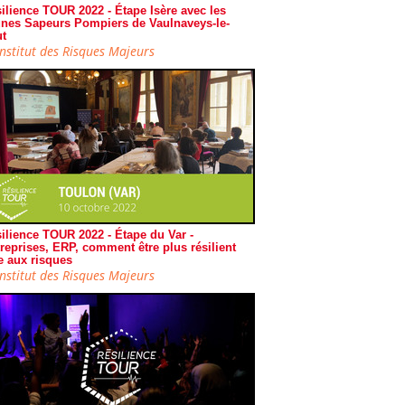
ilience TOUR 2022 - Étape Isère avec les
nes Sapeurs Pompiers de Vaulnaveys-le-
t
Institut des Risques Majeurs
ilience TOUR 2022 - Étape du Var -
reprises, ERP, comment être plus résilient
e aux risques
Institut des Risques Majeurs