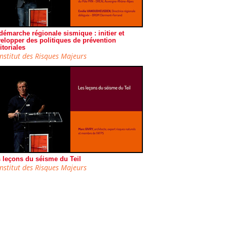
démarche régionale sismique : initier et
elopper des politiques de prévention
ritoriales
Institut des Risques Majeurs
 leçons du séisme du Teil
Institut des Risques Majeurs