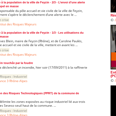
e à la population de la ville de Feyzin - 2/3 - L’envoi d’une alerte
ppel en masse
ponsable du pôle accueil et vie civile de la ville de Feyzin,
ent s’opère le déclenchement d’une alerte avec le ...
Rés
©
e crise
stitut des Risques Majeurs
e à la population de la ville de Feyzin - 1/3 - Les utilisations du
 masse
Yves Blein, maire de Feyzin (Rhône), et de Caroline Paulès,
accueil et vie civile de la ville, mettent en avant les ...
e crise
stitut des Risques Majeurs
zin touchée par la foudre
 a déclenché un incendie, hier soir (17/09/2011) à la raffinerie
Ent
Risques :
Industriel
(PC
©
ance 3 Rhône-Alpes
ion des Risques Technologiques (PPRT) de la commune de
élimite les zones exposées au risque industriel lié aux trois
ées Seveso seuil haut de la commune. ...
Risques :
Industriel
ance 3 Rhône-Alpes