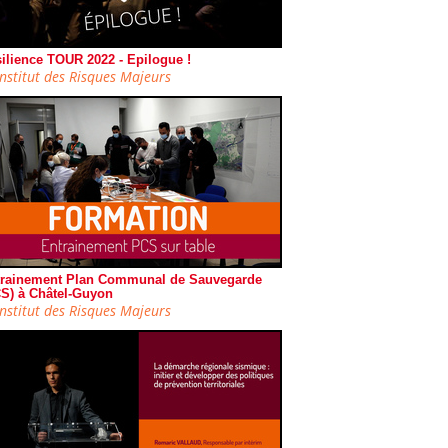
ilience TOUR 2022 - Epilogue !
Institut des Risques Majeurs
rainement Plan Communal de Sauvegarde
S) à Châtel-Guyon
Institut des Risques Majeurs