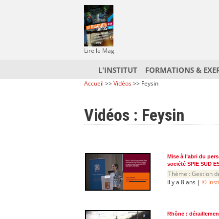
Lire le Mag
L'INSTITUT
FORMATIONS & EXE
Accueil
>>
Vidéos
>> Feysin
Vidéos : Feysin
Mise à l’abri du per
société SPIE SUD E
Thème :
Gestion d
Il y a 8 ans |
© Inst
Rhône : déraillemen