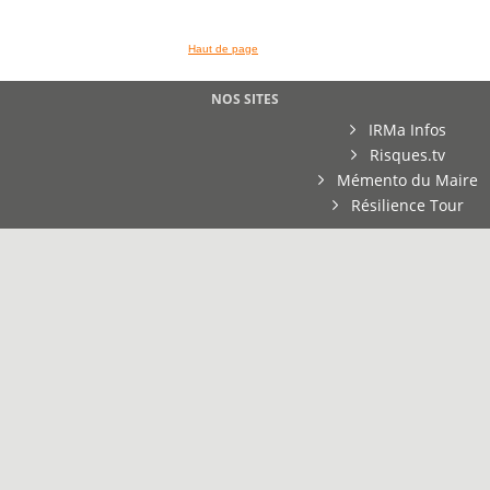
Haut de page
NOS SITES
IRMa Infos
Risques.tv
Mémento du Maire
Résilience Tour