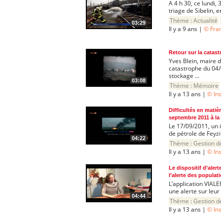
A 4 h 30, ce lundi,
triage de Sibelin, 
Thème :
Actualité
03:29
Il y a 9 ans |
© Fra
Retour sur la catast
Yves Blein, maire d
catastrophe du 04/0
stockage ...
03:08
Thème :
Mémoire
Il y a 13 ans |
© In
Difficultés en matiè
septembre 2011 à la 
Le 17/09/2011, un i
de pétrole de Feyzin
04:22
Thème :
Gestion d
Il y a 13 ans |
© In
Le dispositif d’alert
l’alerte des populat
L’application VIALE
une alerte sur leur
04:44
Thème :
Gestion d
Il y a 13 ans |
© In