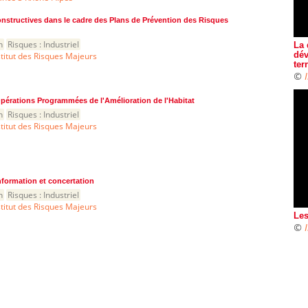
onstructives dans le cadre des Plans de Prévention des Risques
n
Risques :
Industriel
La 
stitut des Risques Majeurs
dév
ter
©
 Opérations Programmées de l'Amélioration de l'Habitat
n
Risques :
Industriel
stitut des Risques Majeurs
 information et concertation
n
Risques :
Industriel
stitut des Risques Majeurs
Les
©