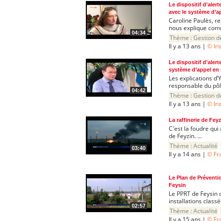
Le dispositif d’alert
avec le système d’a
Caroline Paulès, res
nous explique comm
04:34
Thème :
Gestion d
Il y a 13 ans |
© In
Le dispositif d’alert
système d’appel en
Les explications d’
responsable du pôle 
04:42
Thème :
Gestion d
Il y a 13 ans |
© In
La raffinerie de Fey
C'est la foudre qui
de Feyzin. ...
Thème :
Actualité
03:40
Il y a 14 ans |
© Fr
Le Plan de Prévent
Feysin
Le PPRT de Feysin d
installations class
02:57
Thème :
Actualité
Il y a 15 ans |
© Fr