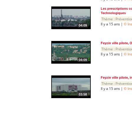
Les prescriptions c
Technologiques
Thème :
Préventio
Il y a 15 ans |
© In
04:09
Feyzin ville pilote,
Thème :
Préventio
Il y a 15 ans |
© In
04:09
Feyzin ville pilote,
Thème :
Préventio
Il y a 15 ans |
© In
03:58