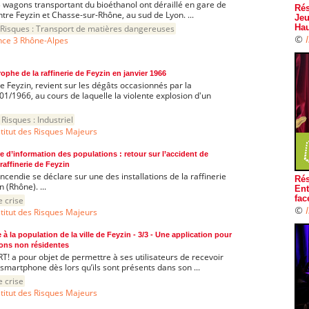
 3 wagons transportant du bioéthanol ont déraillé en gare de
Rés
entre Feyzin et Chasse-sur-Rhône, au sud de Lyon. ...
Jeu
Risques :
Transport de matières dangereuses
Hau
©
nce 3 Rhône-Alpes
rophe de la raffinerie de Feyzin en janvier 1966
e Feyzin, revient sur les dégâts occasionnés par la
1/1966, au cours de laquelle la violente explosion d'un
Risques :
Industriel
stitut des Risques Majeurs
re d’information des populations : retour sur l’accident de
raffinerie de Feyzin
ncendie se déclare sur une des installations de la raffinerie
Rés
 (Rhône). ...
Ent
fac
e crise
©
stitut des Risques Majeurs
e à la population de la ville de Feyzin - 3/3 - Une application pour
ions non résidentes
RT! a pour objet de permettre à ses utilisateurs de recevoir
 smartphone dès lors qu’ils sont présents dans son ...
e crise
stitut des Risques Majeurs