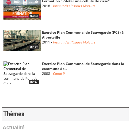
Formation "Piloter une cellule de crise"
2018
-
Institut des Risques Majeurs
03:34
Exercice Plan Communal de Sauvegarde (PCS) à
Albertville
2011
-
Institut des Risques Majeurs
07:23
Exercice Plan Communal de Sauvegarde dans la
commune de...
2008
-
Canal 9
02:45
Transport de Matières Dangereuses (TMD) par
Pipeline à...
Reportage du 11/02/2008
02:33
-
France 3 Alpes
Thèmes
Accident TMD sur la bretelle d'accès à l'A43 près
Actualité