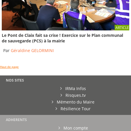
Reportage du 13/11/2018
-
France 3 Rhône-Alpes
02:00
Rhône - Pluies orageuses et inondations dans le
ARTICLE
secteur de...
Le Pont de Claix fait sa crise ! Exercice sur le Plan communal
Reportage du 07/06/2018
de sauvegarde (PCS) à la mairie
-
France 3 Rhône-Alpes
02:12
Par
Géraldine GELORMINI
Haut de page
NOS SITES
IRMa Infos
Risques.tv
Mémento du Maire
Résilience Tour
ADHERENTS
Mon compte