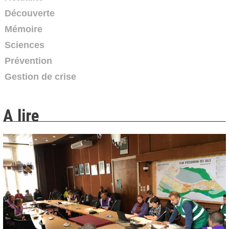
de...
Découverte
Reportage du 08/11/2013
-
France 3 Alpes
Mémoire
01:53
Sciences
Exercice de sécurité civile franco-suisse -
simulation d'un...
Prévention
Reportage du 22/05/2013
Gestion de crise
-
France 3 Alpes
01:59
Accident sur l'autoroute A49 entre deux poids
A lire
lourds...
Reportage du 09/04/2009
-
France 3 Alpes
02:24
Exercice Plan Communal de Sauvegarde à
Brignais
Reportage du 29/10/2019
-
France 3 Rhône-Alpes
02:23
Tempête, pluies et inondations : un exercice
grandeur...