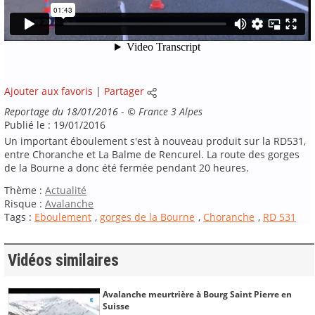
Ajouter aux favoris
|
Partager
Reportage du 18/01/2016
-
©
France 3 Alpes
Publié le : 19/01/2016
Un important éboulement s'est à nouveau produit sur la RD531,
entre Choranche et La Balme de Rencurel. La route des gorges
de la Bourne a donc été fermée pendant 20 heures.
Thème :
Actualité
Risque :
Avalanche
Tags :
Eboulement
,
gorges de la Bourne
,
Choranche
,
RD 531
Vidéos similaires
Avalanche meurtrière à Bourg Saint Pierre en
Suisse