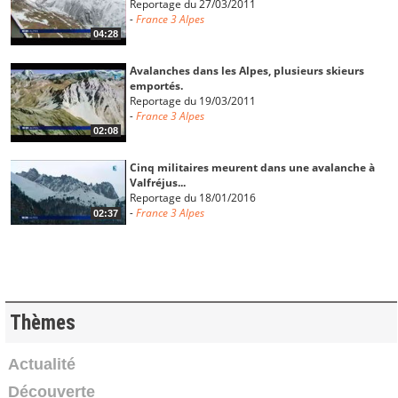
Reportage du 27/03/2011
-
France 3 Alpes
04:28
Avalanches dans les Alpes, plusieurs skieurs
emportés.
Reportage du 19/03/2011
-
France 3 Alpes
02:08
Cinq militaires meurent dans une avalanche à
Valfréjus...
Reportage du 18/01/2016
-
France 3 Alpes
02:37
Un groupe de scolaires de Lyon emporté par une
avalanche...
Reportage du 14/01/2016
-
France 3 Alpes
18:11
Thèmes
Avalanche des Deux-Alpes : 3 morts, 3 blessés
Actualité
graves
Découverte
Reportage du 13/01/2016