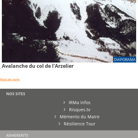
DIAPORAMA
Avalanche du col de l'Arzelier
Haut de page
NOS SITES
IRMa Infos
Risques.tv
Mémento du Maire
Résilience Tour
ADHERENTS