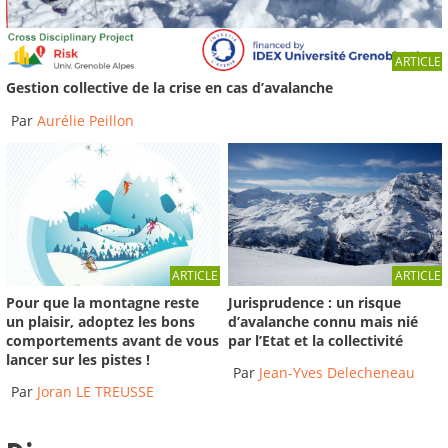
Avalanche dans le secteur de la "Combe à
ARTICLE
Marion" au col des...
Gestion collective de la crise en cas d’avalanche
Reportage du 13/04/2014
-
France 3 Alpes
Par
Aurélie Peillon
03:27
ARTICLE
ARTICLE
Pour que la montagne reste
Jurisprudence : un risque
un plaisir, adoptez les bons
d’avalanche connu mais nié
comportements avant de vous
par l’Etat et la collectivité
lancer sur les pistes !
Par
Jean-Yves Delecheneau
Par
Joran LE TREUSSE