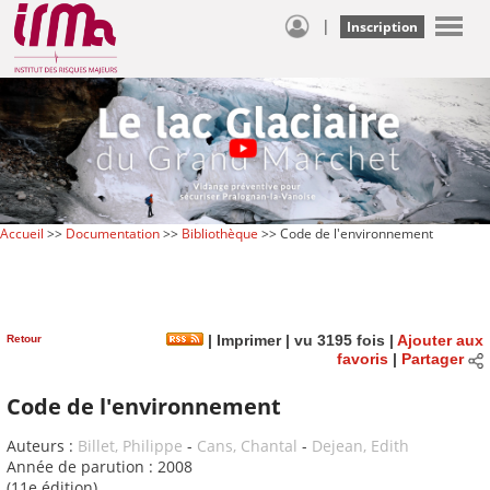
|
Inscription
Accueil
>>
Documentation
>>
Bibliothèque
>> Code de l'environnement
Retour
|
Imprimer
| vu 3195 fois |
Ajouter aux
favoris
|
Partager
Code de l'environnement
Auteurs :
Billet, Philippe
-
Cans, Chantal
-
Dejean, Edith
Année de parution : 2008
(11e édition)