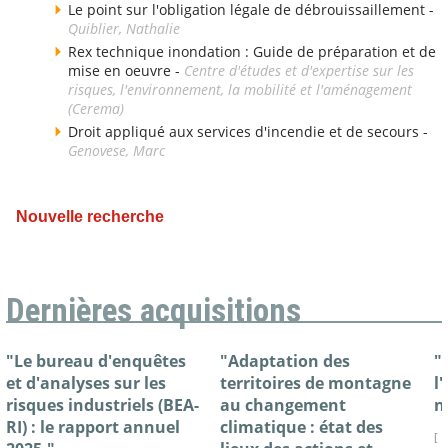
Le point sur l'obligation légale de débrouissaillement -
Quiblier, Nathalie
Rex technique inondation : Guide de préparation et de
mise en oeuvre -
Centre d'études et d'expertise sur les
risques, l'environnement, la mobilité et l'aménagement
(Cerema)
Droit appliqué aux services d'incendie et de secours -
Genovese, Marc
Nouvelle recherche
Dernières acquisitions
"Le bureau d'enquêtes
"Adaptation des
"
et d'analyses sur les
territoires de montagne
l
risques industriels (BEA-
au changement
n
RI) : le rapport annuel
climatique : état des
[ 