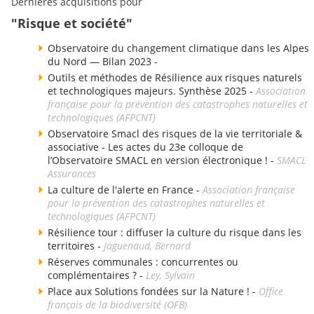
Dernières acquisitions pour
"Risque et société"
Observatoire du changement climatique dans les Alpes
du Nord — Bilan 2023 -
Outils et méthodes de Résilience aux risques naturels
et technologiques majeurs. Synthèse 2025 -
Association
française pour la prévention des catastrophes naturelles et
technologiques (AFPCNT)
Observatoire Smacl des risques de la vie territoriale &
associative - Les actes du 23e colloque de
l’Observatoire SMACL en version électronique ! -
SMACL
Assurances
La culture de l'alerte en France -
Association française
pour la prévention des catastrophes naturelles et
technologiques (AFPCNT)
Résilience tour : diffuser la culture du risque dans les
territoires -
Jaguenaud, Bernard
Réserves communales : concurrentes ou
complémentaires ? -
Ley, Sylvain
Place aux Solutions fondées sur la Nature ! -
Office
français de la biodiversité (OFB)