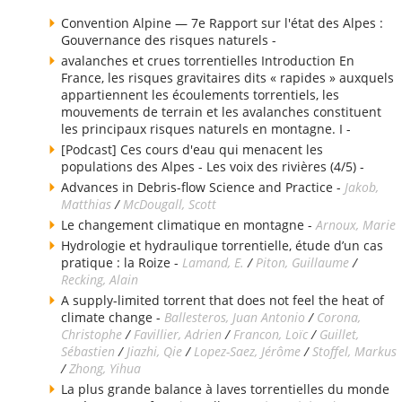
Convention Alpine — 7e Rapport sur l'état des Alpes :
Gouvernance des risques naturels -
avalanches et crues torrentielles Introduction En
France, les risques gravitaires dits « rapides » auxquels
appartiennent les écoulements torrentiels, les
mouvements de terrain et les avalanches constituent
les principaux risques naturels en montagne. I -
[Podcast] Ces cours d'eau qui menacent les
populations des Alpes - Les voix des rivières (4/5) -
Advances in Debris-flow Science and Practice -
Jakob,
Matthias
/
McDougall, Scott
Le changement climatique en montagne -
Arnoux, Marie
Hydrologie et hydraulique torrentielle, étude d’un cas
pratique : la Roize -
Lamand, E.
/
Piton, Guillaume
/
Recking, Alain
A supply-limited torrent that does not feel the heat of
climate change -
Ballesteros, Juan Antonio
/
Corona,
Christophe
/
Favillier, Adrien
/
Francon, Loïc
/
Guillet,
Sébastien
/
Jiazhi, Qie
/
Lopez-Saez, Jérôme
/
Stoffel, Markus
/
Zhong, Yihua
La plus grande balance à laves torrentielles du monde