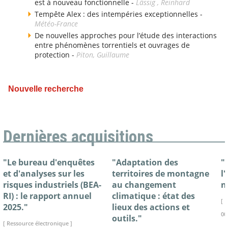
est à nouveau fonctionnelle -
Lässig , Reinhard
Tempête Alex : des intempéries exceptionnelles -
Météo-France
De nouvelles approches pour l’étude des interactions
entre phénomènes torrentiels et ouvrages de
protection -
Piton, Guillaume
Nouvelle recherche
Dernières acquisitions
"Le bureau d'enquêtes
"Adaptation des
"
et d'analyses sur les
territoires de montagne
l
risques industriels (BEA-
au changement
n
RI) : le rapport annuel
climatique : état des
[ 
2025."
lieux des actions et
00
outils."
[ Ressource électronique ]