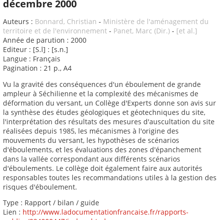
décembre 2000
Auteurs :
Bonnard, Christian
-
Ministère de l'aménagement du
territoire et de l'environnement
-
Panet, Marc (Dir.)
-
[et al.]
Année de parution : 2000
Editeur : [S.l] : [s.n.]
Langue : Français
Pagination : 21 p., A4
Vu la gravité des conséquences d'un éboulement de grande
ampleur à Séchilienne et la complexité des mécanismes de
déformation du versant, un Collège d'Experts donne son avis sur
la synthèse des études géologiques et géotechniques du site,
l'interprétation des résultats des mesures d'auscultation du site
réalisées depuis 1985, les mécanismes à l'origine des
mouvements du versant, les hypothèses de scénarios
d'éboulements, et les évaluations des zones d'épanchement
dans la vallée correspondant aux différents scénarios
d'éboulements. Le collège doit également faire aux autorités
responsables toutes les recommandations utiles à la gestion des
risques d'éboulement.
Type : Rapport / bilan / guide
Lien :
http://www.ladocumentationfrancaise.fr/rapports-