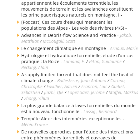
appartiennent les écoulements torrentiels, les
mouvements de terrain et les avalanches constituent
les principaux risques naturels en montagne. I -
[Podcast] Ces cours d'eau qui menacent les
populations des Alpes - Les voix des rivières (4/5) -
Advances in Debris-flow Science and Practice -
Jakob,
Matthias
/
McDougall, Scott
Le changement climatique en montagne -
Arnoux, Marie
Hydrologie et hydraulique torrentielle, étude d’un cas
pratique : la Roize -
Lamand, E.
/
Piton, Guillaume
/
Recking, Alain
A supply-limited torrent that does not feel the heat of
climate change -
Ballesteros, Juan Antonio
/
Corona,
Christophe
/
Favillier, Adrien
/
Francon, Loïc
/
Guillet,
Sébastien
/
Jiazhi, Qie
/
Lopez-Saez, Jérôme
/
Stoffel, Markus
/
Zhong, Yihua
La plus grande balance à laves torrentielles du monde
est à nouveau fonctionnelle -
Lässig , Reinhard
Tempête Alex : des intempéries exceptionnelles -
Météo-France
De nouvelles approches pour l’étude des interactions
entre phénomènes torrentiels et ouvrages de