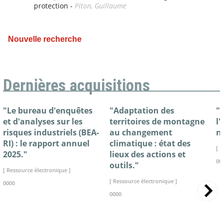
protection -
Piton, Guillaume
Nouvelle recherche
Dernières acquisitions
"Le bureau d'enquêtes
"Adaptation des
"
et d'analyses sur les
territoires de montagne
l
risques industriels (BEA-
au changement
n
RI) : le rapport annuel
climatique : état des
[ 
2025."
lieux des actions et
00
outils."
[ Ressource électronique ]
[ Ressource électronique ]
0000
0000