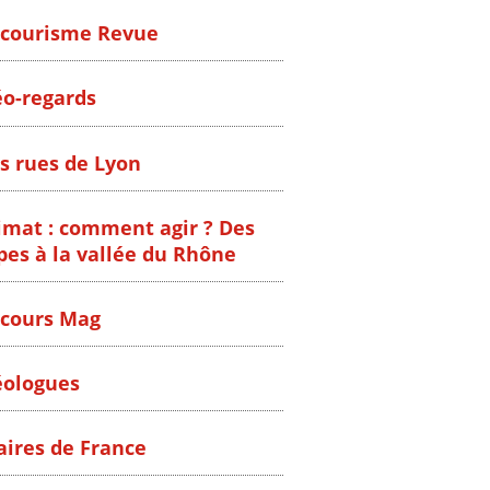
courisme Revue
o-regards
s rues de Lyon
imat : comment agir ? Des
pes à la vallée du Rhône
cours Mag
ologues
ires de France