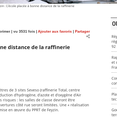
in : L’école placée à bonne distance de la raffinerie
O
rimer
| vu 3531 fois |
Ajouter aux favoris
|
Partager
Règ
règ
nne distance de la raffinerie
92
Rap
et 
Fr
Con
co
res de 3 sites Seveso (raffinerie Total, centre
Pla
duction d’hydrogène, d’azote et d’oxygène d’Air
te
s risques : les salles de classe devront être
uvertures côté rue seront limitées. Une « réalisation
 mise en œuvre du PPRT de Feyzin.
Gou
ter