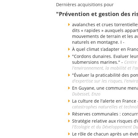
Dernières acquisitions pour
"Prévention et gestion des ri
avalanches et crues torrentielle
dits « rapides » auxquels appart
mouvements de terrain et les av
naturels en montagne. I -
À quel climat s’adapter en Fran
"Cordons dunaires. Evaluer leu
submersions marines." -
Centre 
l'environnement, la mobilité et 
"Évaluer la praticabilité des po
d'expertise sur les risques, l'env
En Guyane, une commune menacé
Dubesset, Enzo
La culture de l'alerte en France
catastrophes naturelles et techno
Réserves communales : concurr
Stratégie relative aux risques d’
l'Ecologie et du Développement D
Le rôle de chacun après un évé