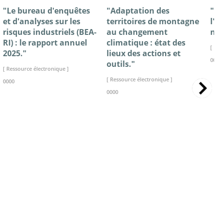
"Le bureau d'enquêtes
"Adaptation des
"
et d'analyses sur les
territoires de montagne
l
risques industriels (BEA-
au changement
n
RI) : le rapport annuel
climatique : état des
[ 
2025."
lieux des actions et
00
outils."
[ Ressource électronique ]
[ Ressource électronique ]
0000
0000
>> VOIR LA BIBLIOTHEQUE