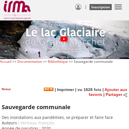
|
Inscription
Accueil
>>
Documentation
>>
Bibliothèque
>> Sauvegarde communale
Retour
|
Imprimer
| vu 1626 fois |
Ajouter aux
favoris
|
Partager
Sauvegarde communale
Des inondations aux pandémies, se préparer et faire face
Auteurs :
Vernoux, François
Année de parution : 2020