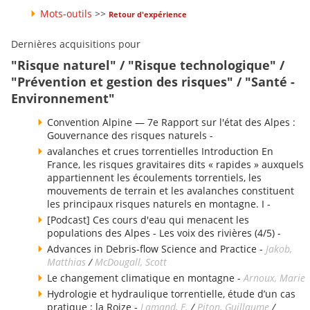
Mots-outils
>>
Retour d'expérience
Dernières acquisitions pour
"Risque naturel" / "Risque technologique" /
"Prévention et gestion des risques" / "Santé -
Environnement"
Convention Alpine — 7e Rapport sur l'état des Alpes :
Gouvernance des risques naturels -
avalanches et crues torrentielles Introduction En
France, les risques gravitaires dits « rapides » auxquels
appartiennent les écoulements torrentiels, les
mouvements de terrain et les avalanches constituent
les principaux risques naturels en montagne. I -
[Podcast] Ces cours d'eau qui menacent les
populations des Alpes - Les voix des rivières (4/5) -
Advances in Debris-flow Science and Practice -
Jakob,
Matthias
/
McDougall, Scott
Le changement climatique en montagne -
Arnoux, Marie
Hydrologie et hydraulique torrentielle, étude d’un cas
pratique : la Roize -
Lamand, E.
/
Piton, Guillaume
/