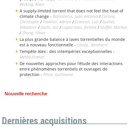
Recking, Alain
A supply-limited torrent that does not feel the heat of
climate change -
Ballesteros, Juan Antonio
/
Corona,
Christophe
/
Favillier, Adrien
/
Francon, Loïc
/
Guillet,
Sébastien
/
Jiazhi, Qie
/
Lopez-Saez, Jérôme
/
Stoffel, Markus
/
Zhong, Yihua
La plus grande balance à laves torrentielles du monde
est à nouveau fonctionnelle -
Lässig , Reinhard
Tempête Alex : des intempéries exceptionnelles -
Météo-France
De nouvelles approches pour l’étude des interactions
entre phénomènes torrentiels et ouvrages de
protection -
Piton, Guillaume
Nouvelle recherche
Dernières acquisitions