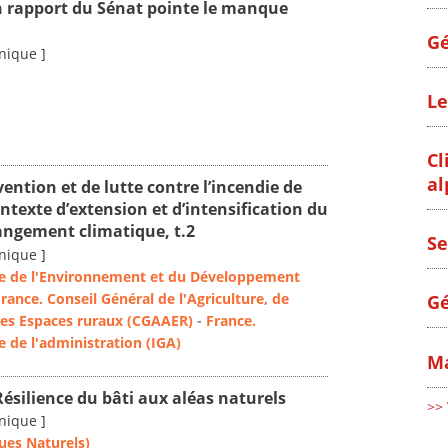
n rapport du Sénat pointe le manque
Gé
nique ]
Le
Cl
al
vention et de lutte contre l’incendie de
ntexte d’extension et d’intensification du
angement climatique, t.2
Se
nique ]
le de l'Environnement et du Développement
rance. Conseil Général de l'Agriculture, de
Gé
des Espaces ruraux (CGAAER)
-
France.
e de l'administration (IGA)
Ma
Résilience du bâti aux aléas naturels
>> 
nique ]
ues Naturels)