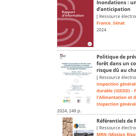
Inondations : u
d’anticipation
[ Ressource électro
France. Sénat
2024
Politique de pré
forêt dans un co
risque dû au ch
[ Ressource électro
Inspection généra
durable (IGEDD)
-
F
l'Alimentation et 
Inspection général
2024, 248 p.
Référentiels de 
[ Ressource électro
MRN (Mission Risq