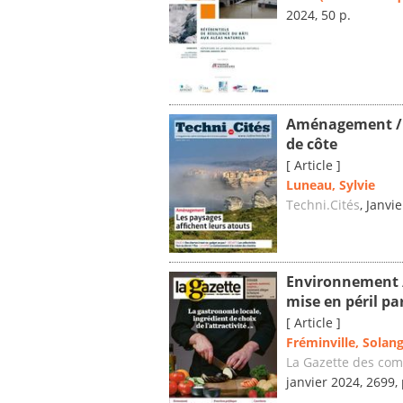
2024, 50 p.
Aménagement / Un
de côte
[ Article ]
Luneau, Sylvie
Techni.Cités
, Janvi
Environnement /
mise en péril p
[ Article ]
Fréminville, Solan
La Gazette des co
janvier 2024, 2699,