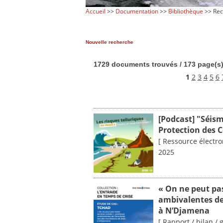
Accueil
>>
Documentation
>>
Bibliothèque
>> Rec
Nouvelle recherche
1729 documents trouvés / 173 page(s
1
2
3
4
5
6
[Podcast] "Séism
Protection des C
[ Ressource électro
2025
« On ne peut pas
ambivalentes de 
à N’Djamena
[ Rapport / bilan / 