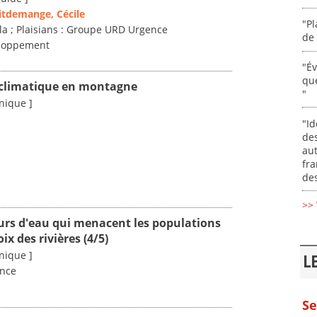
itdemange, Cécile
"Pl
ala ; Plaisians : Groupe URD Urgence
de 
eloppement
"É
que
climatique en montagne
"
nique ]
"Id
des
aut
fr
des
>> 
ours d'eau qui menacent les populations
oix des rivières (4/5)
nique ]
L
ence
Se