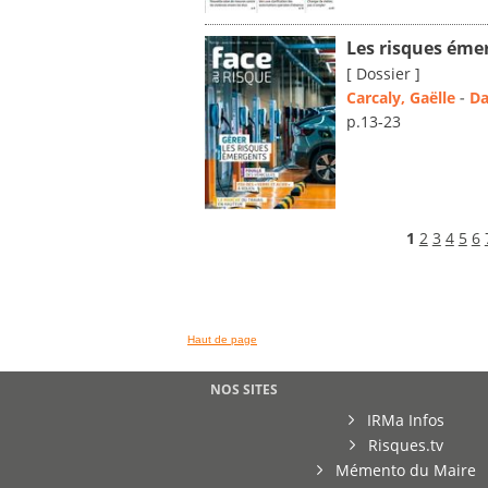
Les risques éme
[ Dossier ]
Carcaly, Gaëlle
-
Da
p.13-23
1
2
3
4
5
6
Haut de page
NOS SITES
IRMa Infos
Risques.tv
Mémento du Maire