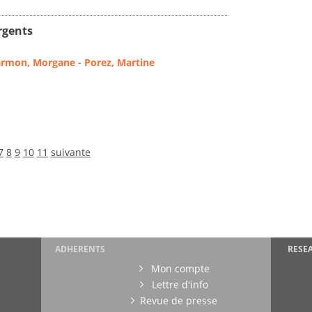
rgents
rmon, Morgane
-
Porez, Martine
7
8
9
10
11
suivante
ADHERENTS
RESE
Mon compte
Lettre d'info
Revue de presse