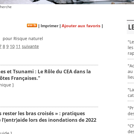
herche
L
|
Imprimer
|
Ajouter aux favoris
|
pour Risque naturel
)
"Le
7
8
9
10
11
suivante
les
rap
"Ad
es et Tsunami : Le Rôle du CEA dans la
au 
lie
ôtes Françaises."
nique ]
"La
cat
"Pr
 rester les bras croisés » : pratiques
des
l’(entr)aide lors des inondations de 2022
"Ch
de
guide ]