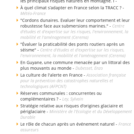
les principaux risques naturels en montagne. I -
À quel climat s’adapter en France selon la TRACC ? -
Météo-France
"Cordons dunaires. Evaluer leur comportement et leur
robustesse face aux submersions marines." -
Centre
d'études et d'expertise sur les risques, l'environnement, la
mobilité et l'aménagement (Cerema)
"Évaluer la praticabilité des ponts routiers après un
séisme" -
Centre d'études et d'expertise sur les risques,
l'environnement, la mobilité et l'aménagement (Cerema)
En Guyane, une commune menacée par un littoral des
plus mouvants au monde -
Dubesset, Enzo
La culture de l'alerte en France -
Association française
pour la prévention des catastrophes naturelles et
technologiques (AFPCNT)
Réserves communales : concurrentes ou
complémentaires ? -
Ley, Sylvain
Stratégie relative aux risques d’origines glaciaire et
périglaciaire -
Ministère de l'Ecologie et du Développement
Durable
Le rôle de chacun après un événement naturel -
France
assureurs