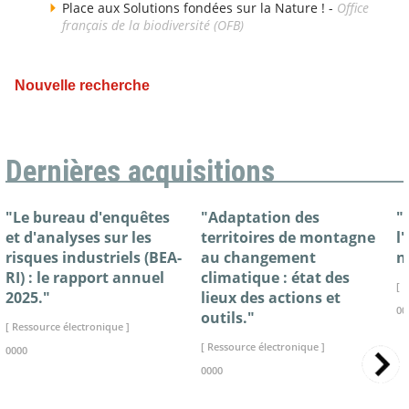
Place aux Solutions fondées sur la Nature ! -
Office
français de la biodiversité (OFB)
Nouvelle recherche
Dernières acquisitions
"Le bureau d'enquêtes
"Adaptation des
"
et d'analyses sur les
territoires de montagne
l
risques industriels (BEA-
au changement
n
RI) : le rapport annuel
climatique : état des
[ 
2025."
lieux des actions et
00
outils."
[ Ressource électronique ]
[ Ressource électronique ]
0000
0000