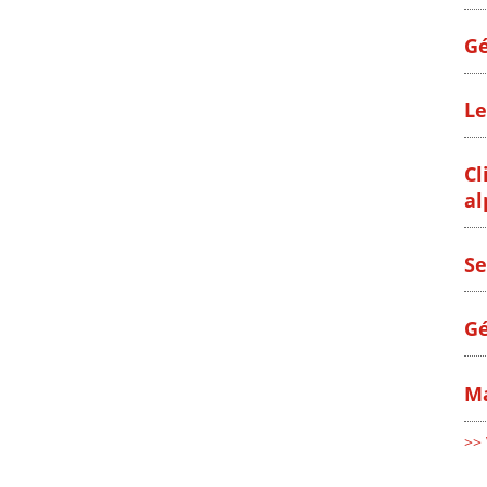
Gé
Le
Cl
al
Se
Gé
Ma
>> 