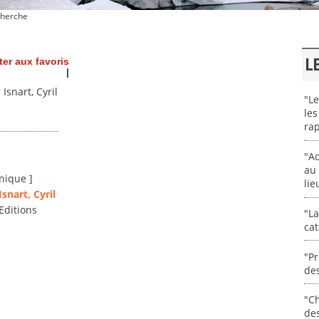
herche
L
ter aux favoris
|
Isnart, Cyril
"Le
les
rap
"Ad
au 
nique ]
lie
Isnart, Cyril
Editions
"La
cat
"Pr
des
"Ch
de