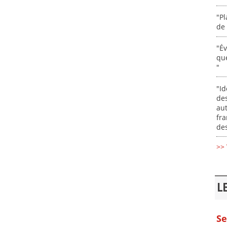
"Pl
de 
"É
que
"
"Id
des
aut
fr
des
>> 
L
Se