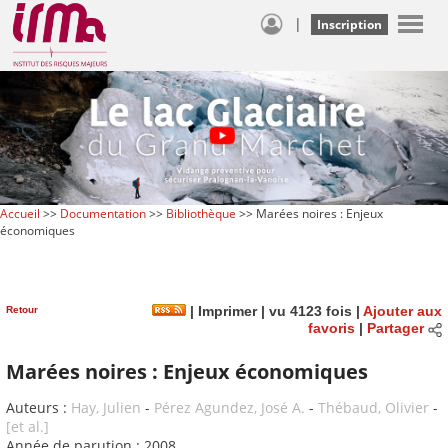
|
Inscription
Accueil
>>
Documentation
>>
Bibliothèque
>> Marées noires : Enjeux
économiques
Retour
|
Imprimer
| vu 4123 fois |
Ajouter aux
favoris
|
Partager
Marées noires : Enjeux économiques
Auteurs :
Hay, Julien
-
Pérez Agundez, José A.
-
Thébaud, Olivier
-
[et al.]
Année de parution : 2008