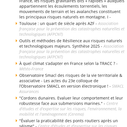
France, les risques gravitaires dits « rapides » auxquels
appartiennent les écoulements torrentiels, les
mouvements de terrain et les avalanches constituent
les principaux risques naturels en montagne. I -
Toulouse : un quart de siècle après AZF -
Association
française pour la prévention des catastrophes naturelles et
technologiques (AFPCNT)
Outils et méthodes de Résilience aux risques naturels
et technologiques majeurs. Synthèse 2025 -
Association
française pour la prévention des catastrophes naturelles et
technologiques (AFPCNT)
À quel climat s’adapter en France selon la TRACC ? -
Météo-France
Observatoire Smacl des risques de la vie territoriale &
associative - Les actes du 23e colloque de
l’Observatoire SMACL en version électronique ! -
SMACL
Assurances
"Cordons dunaires. Evaluer leur comportement et leur
robustesse face aux submersions marines." -
Centre
d'études et d'expertise sur les risques, l'environnement, la
mobilité et l'aménagement (Cerema)
"Évaluer la praticabilité des ponts routiers après un
séisme" -
Centre d'études et d'expertise sur les risques,