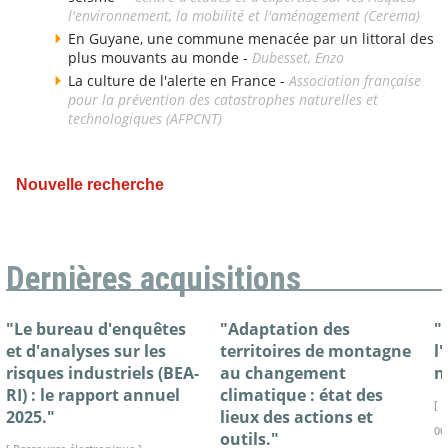
l'environnement, la mobilité et l'aménagement (Cerema)
En Guyane, une commune menacée par un littoral des
plus mouvants au monde -
Dubesset, Enzo
La culture de l'alerte en France -
Association française
pour la prévention des catastrophes naturelles et
technologiques (AFPCNT)
Nouvelle recherche
Dernières acquisitions
"Le bureau d'enquêtes
"Adaptation des
"
et d'analyses sur les
territoires de montagne
l
risques industriels (BEA-
au changement
n
RI) : le rapport annuel
climatique : état des
[ 
2025."
lieux des actions et
00
outils."