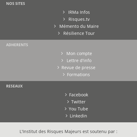
NOS SITES
IRMa Infos
Risques.tv
Mémento du Maire
Résilience Tour
ADHERENTS
Mon compte
Lettre d'info
Revue de presse
Formations
RESEAUX
Facebook
Twitter
You Tube
Linkedin
L'Institut des Risques Majeurs est soutenu par :