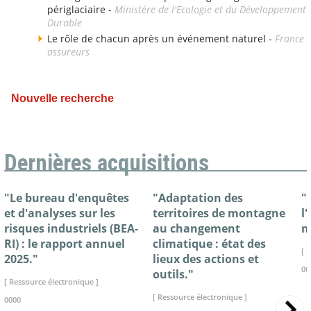
périglaciaire -
Ministère de l'Ecologie et du Développement
Durable
Le rôle de chacun après un événement naturel -
France
assureurs
Nouvelle recherche
Dernières acquisitions
"Le bureau d'enquêtes
"Adaptation des
"
et d'analyses sur les
territoires de montagne
l
risques industriels (BEA-
au changement
n
RI) : le rapport annuel
climatique : état des
[ 
2025."
lieux des actions et
00
outils."
[ Ressource électronique ]
[ Ressource électronique ]
0000