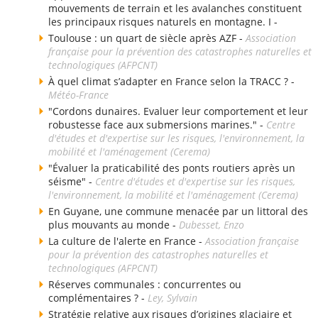
mouvements de terrain et les avalanches constituent
les principaux risques naturels en montagne. I -
Toulouse : un quart de siècle après AZF -
Association
française pour la prévention des catastrophes naturelles et
technologiques (AFPCNT)
À quel climat s’adapter en France selon la TRACC ? -
Météo-France
"Cordons dunaires. Evaluer leur comportement et leur
robustesse face aux submersions marines." -
Centre
d'études et d'expertise sur les risques, l'environnement, la
mobilité et l'aménagement (Cerema)
"Évaluer la praticabilité des ponts routiers après un
séisme" -
Centre d'études et d'expertise sur les risques,
l'environnement, la mobilité et l'aménagement (Cerema)
En Guyane, une commune menacée par un littoral des
plus mouvants au monde -
Dubesset, Enzo
La culture de l'alerte en France -
Association française
pour la prévention des catastrophes naturelles et
technologiques (AFPCNT)
Réserves communales : concurrentes ou
complémentaires ? -
Ley, Sylvain
Stratégie relative aux risques d’origines glaciaire et