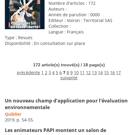
Nombre d'articles : 172
Auteurs :
Année de parution : 0000
Editeur : Voiron : Territorial SAS
Collection :
Langue : Français
Type : Revues
Disponibilité : En consultation sur place
172 article(s) trouvé(s) / 18 page(s)
précédente
1
2
3
4
5
6
7
8
9
10
11
12
13
14
15
16
17
suivante
Un nouveau champ d'application pour l'évaluation
environnementale
Quiblier
2019, p. 54-55.
Les animateurs PAPI montent un salon de