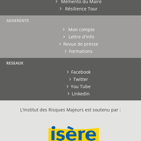
Mémento du Maire
Résilience Tour
ADHERENTS
Mon compte
Lettre d'info
Revue de presse
Formations
RESEAUX
Facebook
Twitter
You Tube
Linkedin
L'Institut des Risques Majeurs est soutenu par :