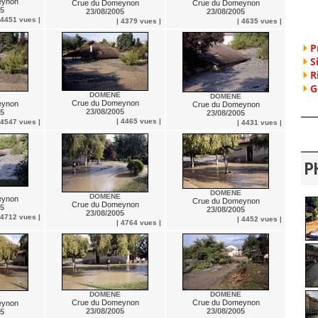
eynon
Crue du Domeynon
Crue du Domeynon
05
23/08/2005
23/08/2005
 4451 vues |
| 4379 vues |
| 4635 vues |
P
S
R
G
DOMENE
E
DOMENE
Crue du Domeynon
eynon
Crue du Domeynon
23/08/2005
05
23/08/2005
| 4465 vues |
 4547 vues |
| 4431 vues |
P
E
DOMENE
DOMENE
eynon
Crue du Domeynon
Crue du Domeynon
05
23/08/2005
23/08/2005
 4712 vues |
| 4452 vues |
| 4764 vues |
DOMENE
DOMENE
E
Crue du Domeynon
Crue du Domeynon
eynon
23/08/2005
23/08/2005
05