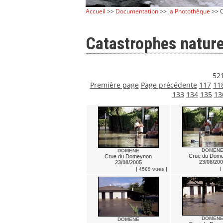
Accueil
>>
Documentation
>>
la Photothèque
>> 
Catastrophes nature
521
Première page
Page précédente
117
11
133
134
135
13
DOMEN
DOMENE
Crue du Dom
Crue du Domeynon
23/08/20
23/08/2005
|
| 4569 vues |
DOMEN
DOMENE