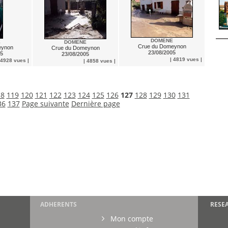
DOMENE
E
DOMENE
Crue du Domeynon
eynon
Crue du Domeynon
23/08/2005
05
23/08/2005
| 4819 vues |
 4928 vues |
| 4858 vues |
18
119
120
121
122
123
124
125
126
127
128
129
130
131
36
137
Page suivante
Dernière page
ADHERENTS
RESE
Mon compte