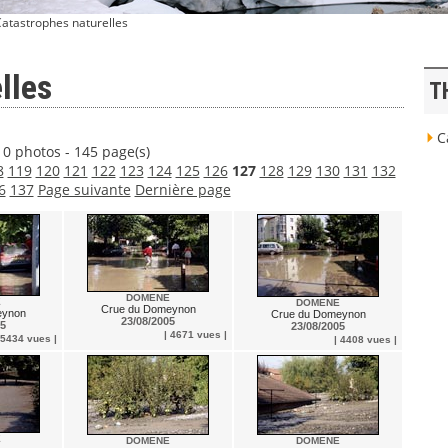
Catastrophes naturelles
lles
T
Ca
0 photos - 145 page(s)
8
119
120
121
122
123
124
125
126
127
128
129
130
131
132
6
137
Page suivante
Dernière page
DOMENE
E
DOMENE
Crue du Domeynon
eynon
Crue du Domeynon
23/08/2005
05
23/08/2005
| 4671 vues |
 5434 vues |
| 4408 vues |
E
DOMENE
DOMENE