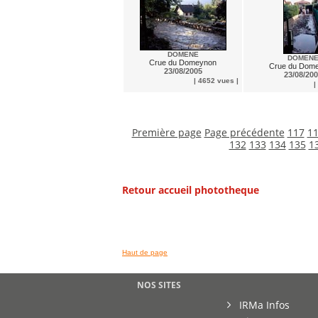
DOMENE
DOMEN
Crue du Domeynon
Crue du Dom
23/08/2005
23/08/20
| 4652 vues |
|
Première page
Page précédente
117
1
132
133
134
135
1
Retour accueil phototheque
Haut de page
NOS SITES
IRMa Infos