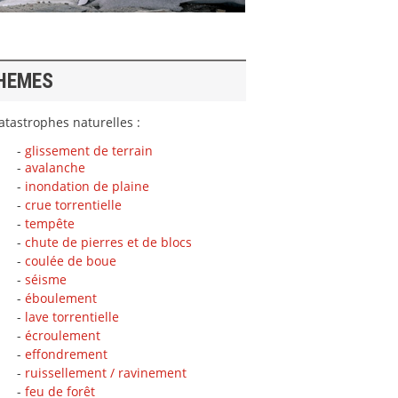
HEMES
tastrophes naturelles :
-
glissement de terrain
-
avalanche
-
inondation de plaine
-
crue torrentielle
-
tempête
-
chute de pierres et de blocs
-
coulée de boue
-
séisme
-
éboulement
-
lave torrentielle
-
écroulement
-
effondrement
-
ruissellement / ravinement
-
feu de forêt