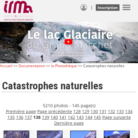
|
Inscription
Accueil
>>
Documentation
>>
la Photothèque
>> Catastrophes naturelles
Catastrophes naturelles
5210 photos - 145 page(s)
Première page
Page précédente
128
129
130
131
132
133
134
135
136
137
138
139
140
141
142
143
144
145
Page suivante
Dernière page