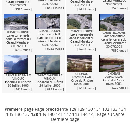
Grand Merdaret
Grand Merdaret
Grand Merdaret
Grand Merdaret
30/07/2003
30/07/2003
30/07/2003
30/07/2003
| 5591 vues |
| 7579 vues |
| 5901 vues |
| 5510 vues |
CHANTELOUVE
CHANTELOUVE
CHANTELOUVE
CHANTELOUVE
Lave torrentielle
Lave torrentielle
Lave torrentielle
Lave torrentielle
dans le torrent du
dans le torrent du
dans le torrent du
dans le torrent du
Grand Merdaret
Grand Merdaret
Grand Merdaret
Grand Merdaret
30/07/2003
30/07/2003
30/07/2003
30/07/2003
| 5252 vues |
| 5456 vues |
| 5786 vues |
| 7890 vues |
CHONAS
CHONAS
SAINT MARTIN LE
SAINT MARTIN LE
L'AMBALLAN
L'AMBALLAN
VINOUX
VINOUX
Crue du Rhône
Crue du Rhône
Incendie du Néron
Incendie du Néron
mars 2001
mars 2001
28 juillet 2003
28 juillet 2003
| 4126 vues |
| 5134 vues |
| 5611 vues |
| 6372 vues |
Première page
Page précédente
128
129
130
131
132
133
134
135
136
137
138
139
140
141
142
143
144
145
Page suivante
Dernière page