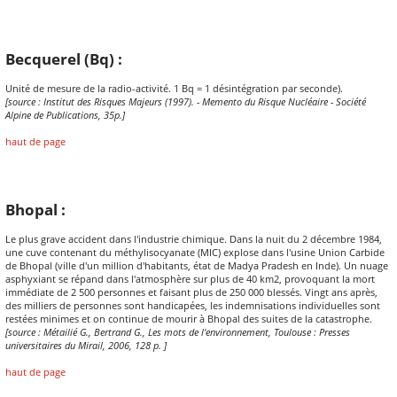
Becquerel (Bq) :
Unité de mesure de la radio-activité. 1 Bq = 1 désintégration par seconde).
[source : Institut des Risques Majeurs (1997). - Memento du Risque Nucléaire - Société
Alpine de Publications, 35p.]
haut de page
Bhopal :
Le plus grave accident dans l'industrie chimique. Dans la nuit du 2 décembre 1984,
une cuve contenant du méthylisocyanate (MIC) explose dans l'usine Union Carbide
de Bhopal (ville d'un million d'habitants, état de Madya Pradesh en Inde). Un nuage
asphyxiant se répand dans l'atmosphère sur plus de 40 km2, provoquant la mort
immédiate de 2 500 personnes et faisant plus de 250 000 blessés. Vingt ans après,
des milliers de personnes sont handicapées, les indemnisations individuelles sont
restées minimes et on continue de mourir à Bhopal des suites de la catastrophe.
[source : Métailié G., Bertrand G., Les mots de l'environnement, Toulouse : Presses
universitaires du Mirail, 2006, 128 p. ]
haut de page