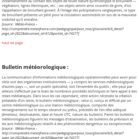
instantanément au contact des objets de toute nature qu'enveloppe le brouillard —
végétation, lignes électriques, etc. ; ces objets seront ainsi couverts de givre, d'où
l'appellation de brouillard givrant. À l'image des précipitations verglaçantes, ce type
de brouillard présente un péril pour la circulation automobile en sus de la mauvaise
visibilité qu'il entraîne.
[source : Météo-France –
http://comprendre.meteofrance.com/pedagogique/pour_tous/glossaire/b/b_detail?
page_id=2822&document_id=912&portlet_id=74277]
haut de page
Bulletin météorologique :
La communication d'informations météorologiques opérationnelles peut avoir pour
cible soit des organismes institutionnels — y compris les services météorologiques
d'autres pays —, soit un public spécialisé, soit l'ensemble du public ; elle peut par
ailleurs s'effectuer par le biais de nombreux procédés techniques et faire appel à des
relais médiatiques. Dans tous les cas cependant, cette action nécessite la création
préalable d'un texte, le bulletin météorologique ; celui-ci, conçu et diffusé par un
centre météorologique ou une station météorologique, comporte des
renseignements sur le temps observé ou prévu, précédés de l'en-tête adéquat
(émetteur, destinataires, date et heure UTC, nature du bulletin). Parmi les bulletins
météorologiques figurent les messages d'observation, les bulletins de prévision et
les avis météorologiques relatifs à des phénomènes dangereux ou exceptionnels.
[source : Météo-France –
http://comprendre.meteofrance.com/pedagogique/pour_tous/glossaire/b/b_detail?
page_id=2822&document_id=920&portlet_id=74277]