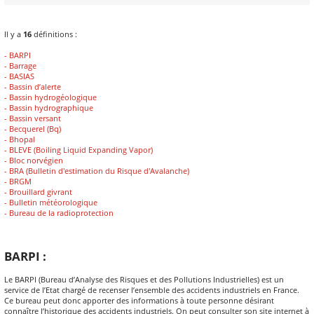
Il y a
16
définitions :
- BARPI
- Barrage
- BASIAS
- Bassin d’alerte
- Bassin hydrogéologique
- Bassin hydrographique
- Bassin versant
- Becquerel (Bq)
- Bhopal
- BLEVE (Boiling Liquid Expanding Vapor)
- Bloc norvégien
- BRA (Bulletin d'estimation du Risque d'Avalanche)
- BRGM
- Brouillard givrant
- Bulletin météorologique
- Bureau de la radioprotection
BARPI :
Le BARPI (Bureau d’Analyse des Risques et des Pollutions Industrielles) est un
service de l’Etat chargé de recenser l’ensemble des accidents industriels en France.
Ce bureau peut donc apporter des informations à toute personne désirant
connaître l’historique des accidents industriels. On peut consulter son site internet à