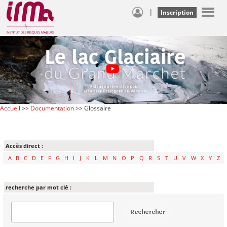
|
Inscription
Accueil
>>
Documentation
>> Glossaire
Accès direct :
A
B
C
D
E
F
G
H
I
J
K
L
M
N
O
P
Q
R
S
T
U
V
W
X
Y
Z
recherche par mot clé :