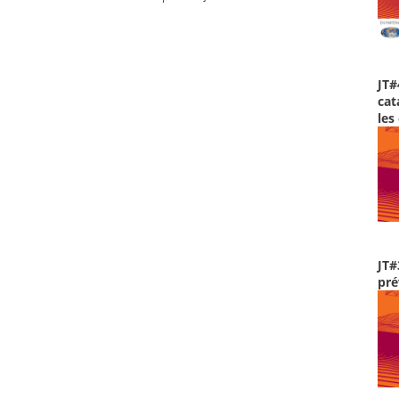
JT#
cat
les
JT#
pré