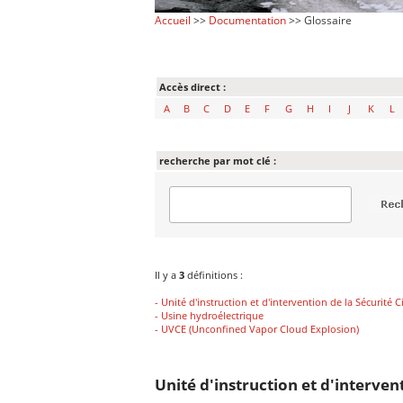
Accueil
>>
Documentation
>> Glossaire
Accès direct :
A
B
C
D
E
F
G
H
I
J
K
L
recherche par mot clé :
Il y a
3
définitions :
- Unité d'instruction et d'intervention de la Sécurité Ci
- Usine hydroélectrique
- UVCE (Unconfined Vapor Cloud Explosion)
Unité d'instruction et d'interventi