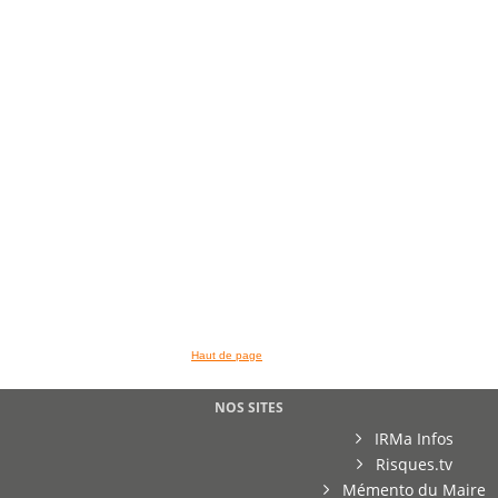
Haut de page
NOS SITES
IRMa Infos
Risques.tv
Mémento du Maire