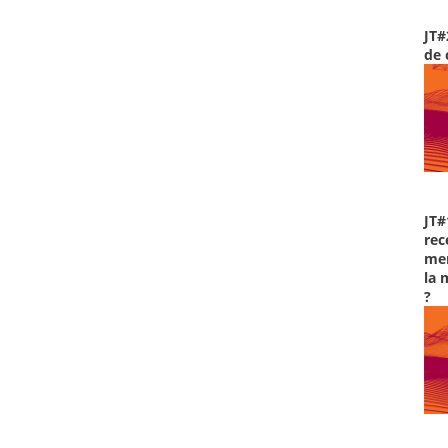
JT#
de 
JT#
rec
men
la 
?