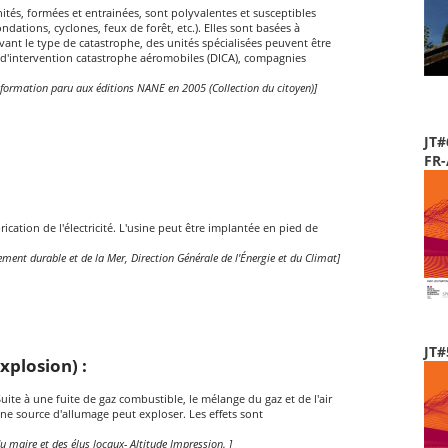
tés, formées et entrainées, sont polyvalentes et susceptibles
ndations, cyclones, feux de forêt, etc.). Elles sont basées à
ivant le type de catastrophe, des unités spécialisées peuvent être
d'intervention catastrophe aéromobiles (DICA), compagnies
'information paru aux éditions NANE en 2005 (Collection du citoyen)]
JT#
FR
ication de l'électricité. L'usine peut être implantée en pied de
pement durable et de la Mer, Direction Générale de l'Énergie et du Climat]
JT#
plosion) :
ite à une fuite de gaz combustible, le mélange du gaz et de l'air
e source d'allumage peut exploser. Les effets sont
u maire et des élus locaux- Altitude Impression. ]