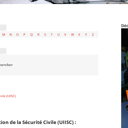
Déc
M
N
O
P
Q
R
S
T
U
V
W
X
Y
Z
vile (UIISC)
on de la Sécurité Civile (UIISC) :