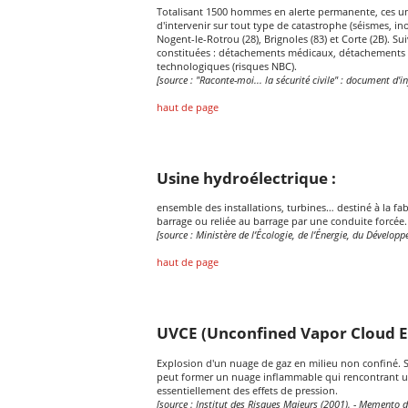
Totalisant 1500 hommes en alerte permanente, ces uni
d'intervenir sur tout type de catastrophe (séismes, ino
Nogent-le-Rotrou (28), Brignoles (83) et Corte (2B). Su
constituées : détachements médicaux, détachements 
technologiques (risques NBC).
[source : "Raconte-moi... la sécurité civile" : document d
haut de page
Usine hydroélectrique :
ensemble des installations, turbines… destiné à la fabr
barrage ou reliée au barrage par une conduite forcée.
[source : Ministère de l’Écologie, de l’Énergie, du Dévelop
haut de page
UVCE (Unconfined Vapor Cloud Ex
Explosion d'un nuage de gaz en milieu non confiné. Su
peut former un nuage inflammable qui rencontrant un
essentiellement des effets de pression.
[source : Institut des Risques Majeurs (2001). - Memento d