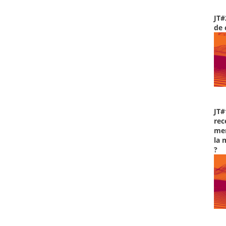
JT#
de 
JT#
rec
men
la 
?