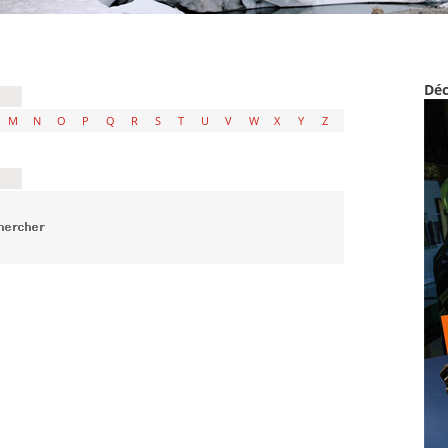
Déc
M
N
O
P
Q
R
S
T
U
V
W
X
Y
Z