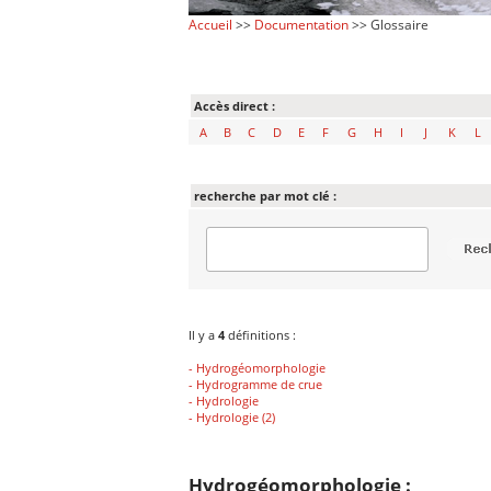
Accueil
>>
Documentation
>> Glossaire
Accès direct :
A
B
C
D
E
F
G
H
I
J
K
L
recherche par mot clé :
Il y a
4
définitions :
- Hydrogéomorphologie
- Hydrogramme de crue
- Hydrologie
- Hydrologie (2)
Hydrogéomorphologie :