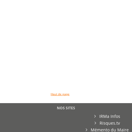
Haut de page
NOS SITES
IRMa Infos
Risques.tv
Mémento du Maire