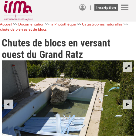
|
Inscription
Accueil
>>
Documentation
>>
la Photothèque
>>
Catastrophes naturelles
>>
chute de pierres et de blocs
Chutes de blocs en versant
ouest du Grand Ratz