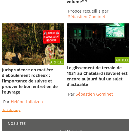
volume" ?
Propos recueillis par
Sébastien Gominet
ARTICLE
ARTICLE
Le glissement de terrain de
Jurisprudence en matière
1931 au Châtelard (Savoie) est
d'éboulement rocheux :
encore aujourd'hui un sujet
l’importance de suivre et
d'actualité
prouver le bon entretien de
l’ouvrage
Par
Sébastien Gominet
Par
Hélène Lallaizon
Haut de page
NOS SITES