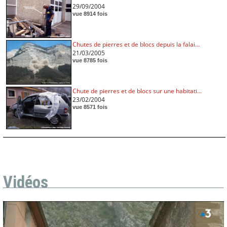
29/09/2004
vue 8914 fois
Chutes de pierres et de blocs depuis la falai...
21/03/2005
vue 8785 fois
Chute de pierres et de blocs sur une habitati...
23/02/2004
vue 8571 fois
Vidéos