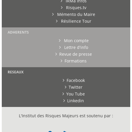
IRMa Infos
Risques.tv
Mémento du Maire
Résilience Tour
ADHERENTS
Mon compte
Lettre d'info
Revue de presse
Formations
RESEAUX
Facebook
Twitter
You Tube
Linkedin
L'Institut des Risques Majeurs est soutenu par :