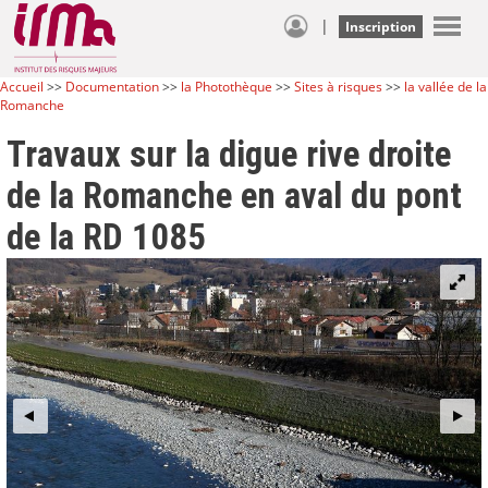
|
Inscription
Accueil
>>
Documentation
>>
la Photothèque
>>
Sites à risques
>>
la vallée de la
Romanche
Travaux sur la digue rive droite
de la Romanche en aval du pont
de la RD 1085