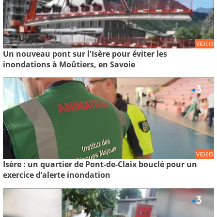
VIDEO
Un nouveau pont sur l'Isère pour éviter les
inondations à Moûtiers, en Savoie
VIDEO
Isère : un quartier de Pont-de-Claix bouclé pour un
exercice d’alerte inondation