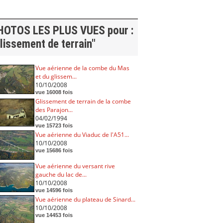
HOTOS LES PLUS VUES pour :
lissement de terrain"
Vue aérienne de la combe du Mas
et du glissem...
10/10/2008
vue 16008 fois
Glissement de terrain de la combe
des Parajon...
04/02/1994
vue 15723 fois
Vue aérienne du Viaduc de l'A51...
10/10/2008
vue 15686 fois
Vue aérienne du versant rive
gauche du lac de...
10/10/2008
vue 14596 fois
Vue aérienne du plateau de Sinard...
10/10/2008
vue 14453 fois