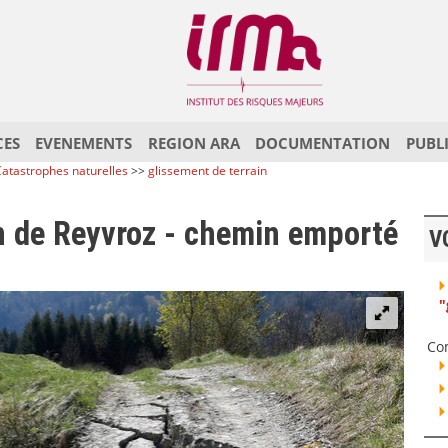
CES
EVENEMENTS
REGION ARA
DOCUMENTATION
PUBL
atastrophes naturelles
>>
glissement de terrain
n de Reyvroz - chemin emporté
V
"
Co