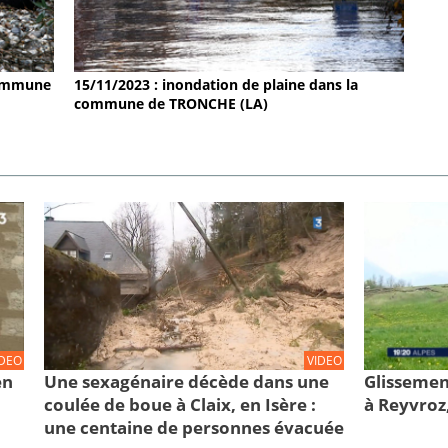
 commune
15/11/2023 : inondation de plaine dans la
commune de TRONCHE (LA)
IDEO
VIDEO
en
Une sexagénaire décède dans une
Glissemen
coulée de boue à Claix, en Isère :
à Reyvroz
une centaine de personnes évacuée