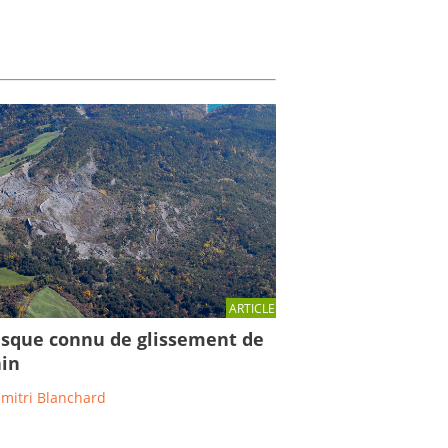
ARTICLE
isque connu de glissement de
ain
imitri Blanchard