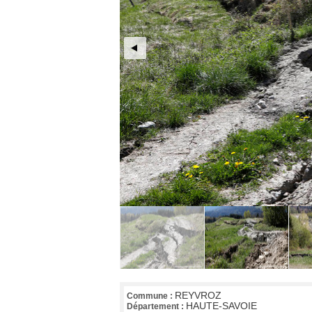
REYVROZ
Commune :
HAUTE-SAVOIE
Département :