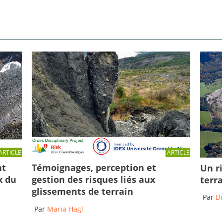
ARTICLE
ARTICLE
Témoignages, perception et
nt
Un r
gestion des risques liés aux
x du
terr
glissements de terrain
Par
D
Par
Maria Hagl