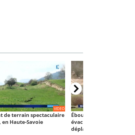
VIDEO
t de terrain spectaculaire
Éboulement de Culoz: 88
, en Haute-Savoie
évacuées... 75 personnes
déplacées!