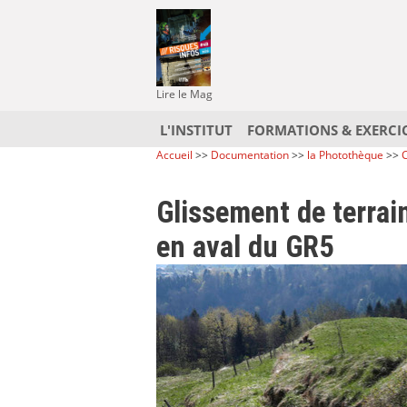
Lire le Mag
L'INSTITUT
FORMATIONS & EXERCI
Accueil
>>
Documentation
>>
la Photothèque
>>
C
Glissement de terrai
en aval du GR5