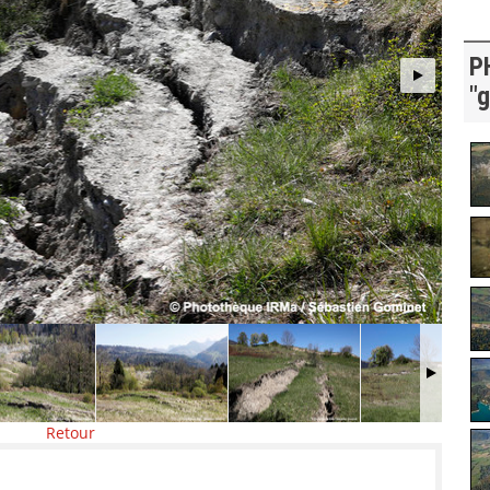
P
"g
Retour