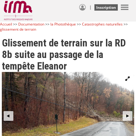
|
Inscription
Accueil
>>
Documentation
>>
la Photothèque
>>
Catastrophes naturelles
>>
glissement de terrain
Glissement de terrain sur la RD
8b suite au passage de la
tempête Eleanor