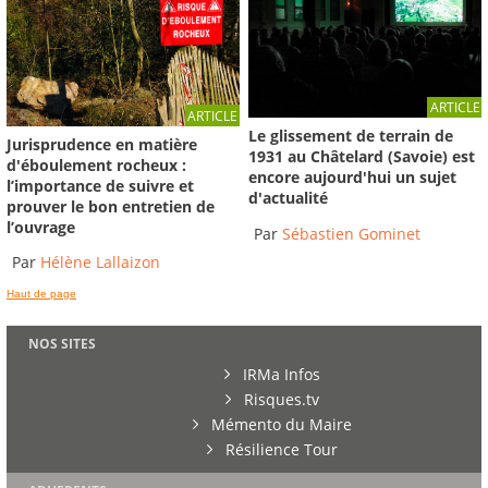
ARTICLE
ARTICLE
Le glissement de terrain de
Jurisprudence en matière
1931 au Châtelard (Savoie) est
d'éboulement rocheux :
encore aujourd'hui un sujet
l’importance de suivre et
d'actualité
prouver le bon entretien de
l’ouvrage
Par
Sébastien Gominet
Par
Hélène Lallaizon
Haut de page
NOS SITES
IRMa Infos
Risques.tv
Mémento du Maire
Résilience Tour