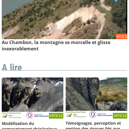
VIDEO
Au Chambon, la montagne se morcelle et glisse
inexorablement
A lire
ARTICLE
ARTICLE
Témoignages, perception et
Modélisation du
gestion des risques liés aux
comportement rhéologique