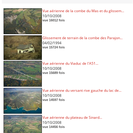
Vue aérienne de la combe du Mas et du glissem...
10/10/2008
vue 16012 fois
Glissement de terrain de la combe des Parajon...
04/02/1994
vue 15724 fois
Vue aérienne du Viaduc de l'A51...
10/10/2008
vue 15689 fois
Vue aérienne du versant rive gauche du lac de...
10/10/2008
vue 14597 fois
Vue aérienne du plateau de Sinard...
10/10/2008
vue 14456 fois