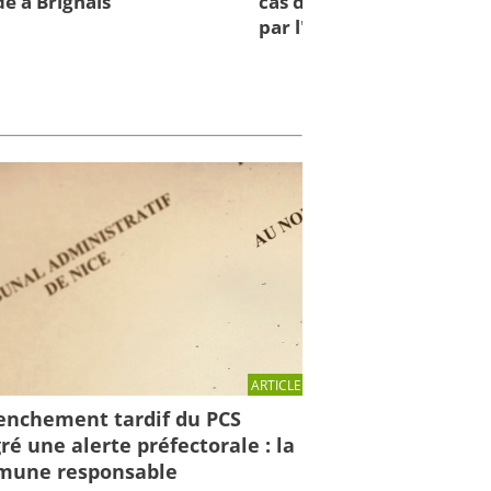
e à Brignais
cas d'inondations : des cl
par l'IRMa et la mission 
ARTICLE
enchement tardif du PCS
ré une alerte préfectorale : la
une responsable