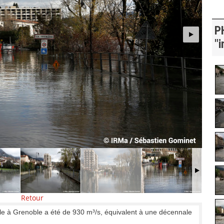
P
"i
Retour
tille à Grenoble a été de 930 m³/s, équivalent à une décennale