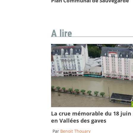
Plan Communal de Sauvegarde
A lire
La crue mémorable du 18 juin
en Vallées des gaves
Par
Benoit Thouary