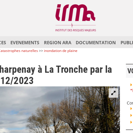
CES
EVENEMENTS
REGION ARA
DOCUMENTATION
PUBL
atastrophes naturelles
>>
inondation de plaine
harpenay à La Tronche par la
V
3/12/2023
"
Co