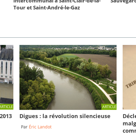
intercommunal à Saint-Clair-de-la-
Sauvegard
Tour et Saint-André-le-Gaz
ARTICLE
ARTICLE
Décl
 2013
Digues : la révolution silencieuse
malg
Par
Éric Landot
comm