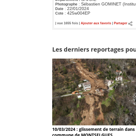
:
Sébastien GOMINET (Institu
Photographe
:
22/01/2024
Date
:
425w004EP
Cote
| vue 1655 fois |
Ajouter aux favoris
|
Partager
Les derniers reportages pou
10/03/2024 : glissement de terrain dans 
commune de MONTSELGUES