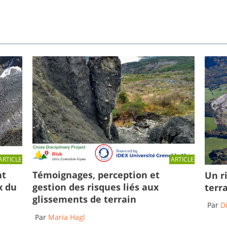
ARTICLE
ARTICLE
Témoignages, perception et
nt
Un r
gestion des risques liés aux
x du
terr
glissements de terrain
Par
D
Par
Maria Hagl