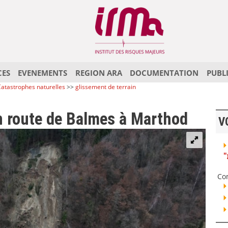
CES
EVENEMENTS
REGION ARA
DOCUMENTATION
PUBL
atastrophes naturelles
>>
glissement de terrain
n route de Balmes à Marthod
V
"
Co