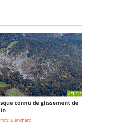
ARTICLE
isque connu de glissement de
ain
imitri Blanchard