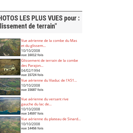
HOTOS LES PLUS VUES pour :
lissement de terrain"
Vue aérienne de la combe du Mas
et du glissem...
10/10/2008
vue 16012 fois
Glissement de terrain de la combe
des Parajon...
04/02/1994
vue 15724 fois
Vue aérienne du Viaduc de l'A51...
10/10/2008
vue 15687 fois
Vue aérienne du versant rive
gauche du lac de...
10/10/2008
vue 14597 fois
Vue aérienne du plateau de Sinard...
10/10/2008
vue 14456 fois