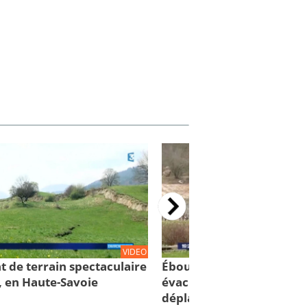
VIDEO
t de terrain spectaculaire
Éboulement de Culoz: 88
, en Haute-Savoie
évacuées... 75 personnes
déplacées!