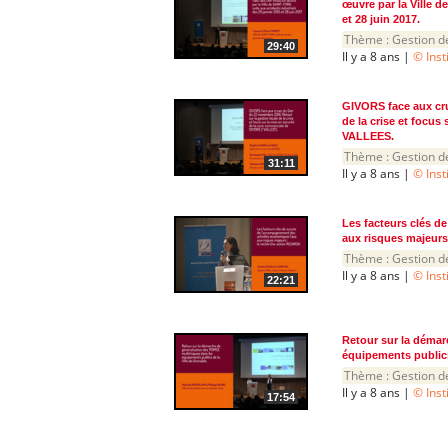
œuvre par la Ville d
et 28 juin 2017.
Thème :
Gestion d
29:40
Il y a 8 ans |
© Inst
GIVORS face aux cru
de la crise et focus
VALLEES.
Thème :
Gestion d
31:11
Il y a 8 ans |
© Inst
Les facteurs clés d
aux risques majeurs
Thème :
Gestion d
Il y a 8 ans |
© Inst
22:21
Retour sur la démar
équipements publics
Thème :
Gestion d
Il y a 8 ans |
© Inst
17:54