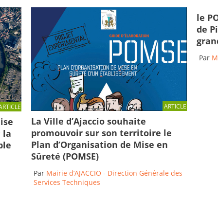
le P
de P
gran
Par
M
ARTICLE
ARTICLE
La Ville d’Ajaccio souhaite
ise
promouvoir sur son territoire le
 la
Plan d’Organisation de Mise en
ble
Sûreté (POMSE)
Par
Mairie d’AJACCIO - Direction Générale des
Services Techniques