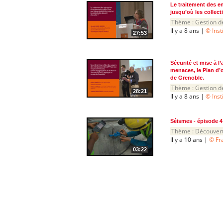
Le traitement des en
jusqu’où les collecti
Thème :
Gestion d
Il y a 8 ans |
© Inst
27:53
Sécurité et mise à l
menaces, le Plan d’
de Grenoble.
Thème :
Gestion d
28:21
Il y a 8 ans |
© Inst
Séismes - épisode 4 
Thème :
Découver
Il y a 10 ans |
© Fr
03:22