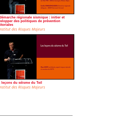
démarche régionale sismique : initier et
elopper des politiques de prévention
ritoriales
Institut des Risques Majeurs
 leçons du séisme du Teil
Institut des Risques Majeurs