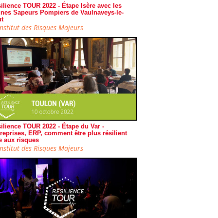
ilience TOUR 2022 - Étape Isère avec les
nes Sapeurs Pompiers de Vaulnaveys-le-
t
Institut des Risques Majeurs
ilience TOUR 2022 - Étape du Var -
reprises, ERP, comment être plus résilient
e aux risques
Institut des Risques Majeurs