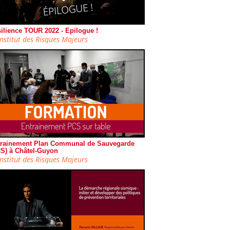
ilience TOUR 2022 - Epilogue !
Institut des Risques Majeurs
rainement Plan Communal de Sauvegarde
S) à Châtel-Guyon
Institut des Risques Majeurs