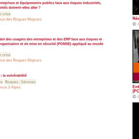
treprises et équipements publics face aux risques industriels,
vités doivent-elles aller ?
e crise
itut des Risques Majeurs
Rés
©
’abri des usagers des entreprises et des ERP face aux risques et
organisation et de mise en sécurité (POMSE) appliqué au musée
e crise
itut des Risques Majeurs
: la vulnérabilité
te
Risques :
Séismes
ance 3 Alpes
Ent
(PC
©