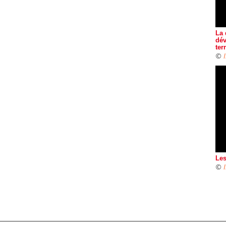
La 
dév
ter
©
Les
©