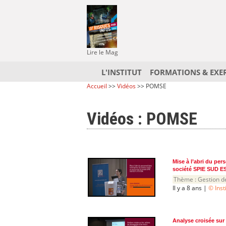
Lire le Mag
L'INSTITUT
FORMATIONS & EXE
Accueil
>>
Vidéos
>> POMSE
Vidéos : POMSE
Mise à l’abri du per
société SPIE SUD E
Thème :
Gestion d
Il y a 8 ans |
© Inst
Analyse croisée sur