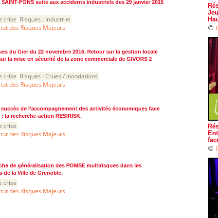
e SAINT-FONS suite aux accidents industriels des 29 janvier 2015
Rés
Jeu
e crise
Risques :
Industriel
Hau
©
itut des Risques Majeurs
es du Gier du 22 novembre 2016. Retour sur la gestion locale
 sur la mise en sécurité de la zone commerciale de GIVORS 2
e crise
Risques :
Crues / Inondations
itut des Risques Majeurs
e succès de l’accompagnement des activités économiques face
 : la recherche-action RESIRISK.
e crise
Rés
itut des Risques Majeurs
Ent
fac
©
che de généralisation des POMSE multirisques dans les
 de la Ville de Grenoble.
e crise
itut des Risques Majeurs