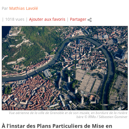
Par
Mathias Lavolé
| 1018 vues |
Ajouter aux favoris
|
Partager
Vue aérienne de la ville de Grenoble et de son musée, en bordure de la rivière
Isère © IRMa / Sébastien Gominet
À l’instar des Plans Particuliers de Mise en