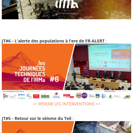
JT#6 - L'alerte des populations à l'ere de FR-ALERT
:
>> REVOIR LES INTERVENTIONS <<
JT#5 - Retour sur le séisme du Teil
: