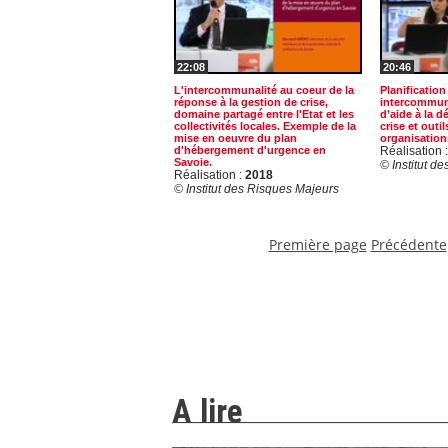
22:08
20:46
L'intercommunalité au coeur de la
Planification 
réponse à la gestion de crise,
intercommuna
domaine partagé entre l'Etat et les
d’aide à la d
collectivités locales. Exemple de la
crise et outi
mise en oeuvre du plan
organisation
d'hébergement d'urgence en
Réalisation 
Savoie.
© Institut d
Réalisation :
2018
© Institut des Risques Majeurs
Première page
Précédente
A lire