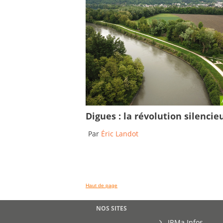
Digues : la révolution silencie
Par
Éric Landot
Haut de page
NOS SITES
IRMa Infos