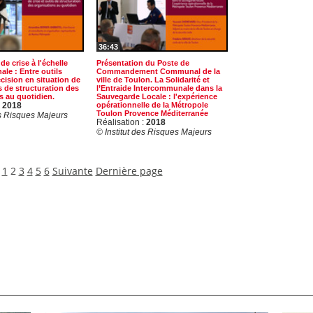
36:43
de crise à l'échelle
Présentation du Poste de
le : Entre outils
Commandement Communal de la
écision en situation de
ville de Toulon. La Solidarité et
ls de structuration des
l’Entraide Intercommunale dans la
s au quotidien.
Sauvegarde Locale : l'expérience
:
2018
opérationnelle de la Métropole
Toulon Provence Méditerranée
es Risques Majeurs
Réalisation :
2018
© Institut des Risques Majeurs
1
2
3
4
5
6
Suivante
Dernière page