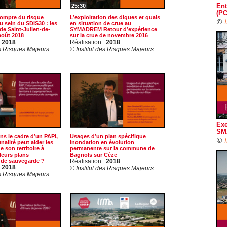
Ent
25:30
(PC
compte du risque
L’exploitation des digues et quais
©
u sein du SDIS30 : les
en situation de crue au
de Saint-Julien-de-
SYMADREM Retour d’expérience
août 2018
sur la crue de novembre 2016
:
2018
Réalisation :
2018
es Risques Majeurs
© Institut des Risques Majeurs
Exe
SM
s le cadre d’un PAPI,
Usages d’un plan spécifique
©
nalité peut aider les
inondation en évolution
son territoire à
permanente sur la commune de
leurs plans
Bagnols sur Cèze
de sauvegarde ?
Réalisation :
2018
:
2018
© Institut des Risques Majeurs
es Risques Majeurs