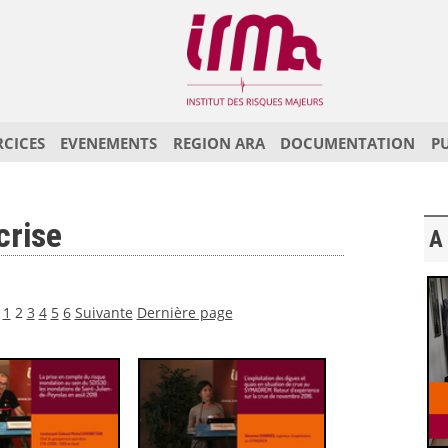
RCICES
EVENEMENTS
REGION ARA
DOCUMENTATION
P
crise
A 
1
2
3
4
5
6
Suivante
Dernière page