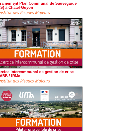
rainement Plan Communal de Sauvegarde
S) à Châtel-Guyon
Institut des Risques Majeurs
rcice intercommunal de gestion de crise
ABB / IRMa
Institut des Risques Majeurs