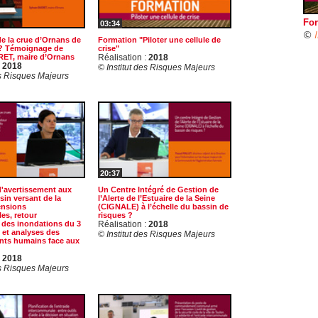
For
03:34
©
de la crue d’Ornans de
Formation "Piloter une cellule de
 ? Témoignage de
crise"
RET, maire d’Ornans
Réalisation :
2018
:
2018
© Institut des Risques Majeurs
es Risques Majeurs
20:37
'avertissement aux
Un Centre Intégré de Gestion de
sin versant de la
l’Alerte de l’Estuaire de la Seine
ensions
(CIGNALE) à l’échelle du bassin de
es, retour
risques ?
 des inondations du 3
Réalisation :
2018
 et analyses des
© Institut des Risques Majeurs
ts humains face aux
:
2018
es Risques Majeurs