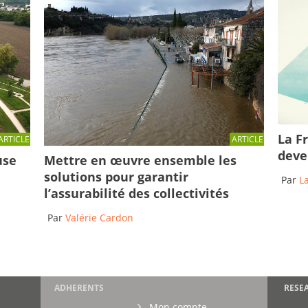
La Fr
ARTICLE
ARTICLE
deve
use
Mettre en œuvre ensemble les
solutions pour garantir
Par
L
l’assurabilité des collectivités
Par
Valérie Cardon
ADHERENTS
RESE
Mon compte