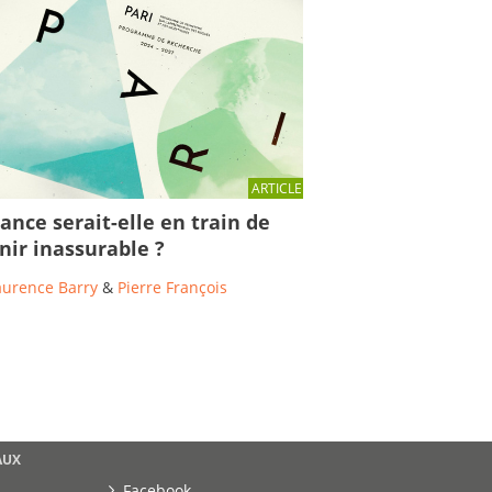
ARTICLE
ance serait-elle en train de
nir inassurable ?
aurence Barry
&
Pierre François
AUX
Facebook