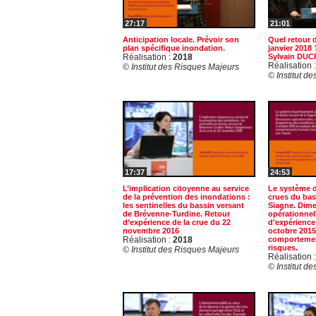
27:17
21:01
Anticipation locale. Prévoir son
Quel retour 
plan spécifique inondation.
janvier 2018
Réalisation :
2018
Sylvain DUC
Réalisation 
© Institut des Risques Majeurs
© Institut d
17:37
24:53
L’implication citoyenne au service
Le système d
de la prévention des inondations :
crues du bas
les sentinelles du bassin versant
Siagne. Dim
de Brévenne-Turdine. Retour
opérationnell
d’expérience de la crue du 22
d'expérience
novembre 2016
octobre 2015
Réalisation :
2018
comportemen
risques.
© Institut des Risques Majeurs
Réalisation 
© Institut d