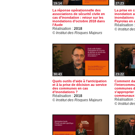
19:14
27:23
La réponse opérationnelle des
La prise en 
associations de sécurité civile en
inondation a
cas d’inondation : retour sur les
inondations 
inondations d’octobre 2018 dans
Peyrolas en 
l’Aude
Réalisation 
Réalisation :
2018
© Institut d
© Institut des Risques Majeurs
30:43
23:22
Quels outils d’aide à l’anticipation
Comment dan
et à la prise de décision au service
l’intercommu
des communes en cas
communes de 
d’inondations ?
s’approprier 
Réalisation :
2018
communaux 
Réalisation 
© Institut des Risques Majeurs
© Institut d