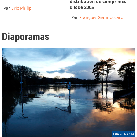
distribution de comprimés
2019
-
Institut des Risques Majeurs
d'iode 2005
Par
Eric Philip
40:43
Par
François Giannoccaro
Fourques : une réserve communale de sécurité
civile pour...
Diaporamas
2019
-
Institut des Risques Majeurs
40:24
Les comités communaux feux de forêts du Var :
retours...
2019
-
Institut des Risques Majeurs
12:29
Retour sur les inondations de Trèbes (Aude), du
15 octobre...
2019
-
Institut des Risques Majeurs
27:34
DIAPORAMA