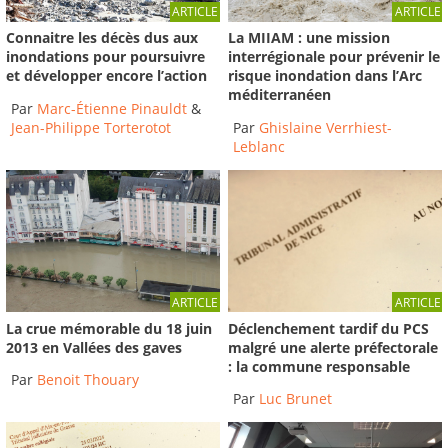
Comment dans le cadre d’un PAPI,
ARTICLE
ARTICLE
l’intercommunalité peut...
Connaitre les décès dus aux
La MIIAM : une mission
2018
-
Institut des Risques Majeurs
inondations pour poursuivre
interrégionale pour prévenir le
23:22
et développer encore l’action
risque inondation dans l’Arc
méditerranéen
Par
Marc-Étienne Pinauldt
&
Usages d’un plan spécifique inondation en
Jean-Philippe Torterotot
Par
Ghislaine Verrhiest-
évolution...
Leblanc
2018
-
Institut des Risques Majeurs
Anticipation locale. Prévoir son plan spécifique
inondation.
2018
-
Institut des Risques Majeurs
27:17
ARTICLE
ARTICLE
Déclenchement tardif du PCS
La crue mémorable du 18 juin
Quel retour de la crue d’Ornans de janvier 2018
malgré une alerte préfectorale
2013 en Vallées des gaves
?...
2018
-
Institut des Risques Majeurs
: la commune responsable
Par
Benoit Thouary
21:01
Par
Luc Brunet
Médias sociaux en gestion d'urgence : les