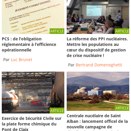
citoyens, acteurs...
2019
-
Institut des Risques Majeurs
11:44
Le dispositif de post urgence mis en place par
ARTICLE
ARTICLE
Partagence...
La réforme des PPI nucléaires.
PCS : de l’obligation
2019
-
Institut des Risques Majeurs
Mettre les populations au
réglementaire à l’efficience
20:05
cœur du dispositif de gestion
opérationnelle
de crise nucléaire !
Par
Luc Brunet
Prise en charge des populations évacuées suite
Par
Bertrand Domeneghetti
aux...
2019
-
Institut des Risques Majeurs
17:49
Les responsabilités du Maire face à l’implication
citoyenne...
2019
-
Institut des Risques Majeurs
ARTICLE
17:42
ARTICLE
Centrale nucélaire de Saint
Exercice de Sécurité Civile sur
Alban : lancement officel de la
la plate forme chimique du
Le système de protection civile de la métropole
nouvelle campagne de
Pont de Claix
de Turin et...