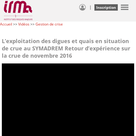
|
Inscription
Accueil
>>
Vidéos
>>
Gestion de crise
L’exploitation des digues et quais en situation
de crue au SYMADREM Retour d’expérience sur
la crue de novembre 2016