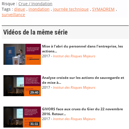
Risque :
Crue / Inondation
Tags :
digue
,
inondation
,
journée technique
,
SYMADREM
,
surveillance
Vidéos de la même série
Mise à l’abri du personnel dans l’entreprise, les
actions...
2017
-
Institut des Risques Majeurs
Analyse croisée sur les actions de sauvegarde et
de mise à...
2017
-
Institut des Risques Majeurs
29:40
GIVORS face aux crues du Gier du 22 novembre
2016. Retour...
2017
-
Institut des Risques Majeurs
31:11