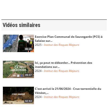
Les facteurs clés de succès de l’accompagnement
des...
2017
-
Institut des Risques Majeurs
22:21
Vidéos similaires
Retour sur la démarche de généralisation des
Exercice Plan Communal de Sauvegarde (PCS) à
POMSE...
Salaise sur...
2017
-
Institut des Risques Majeurs
2025
-
Institut des Risques Majeurs
17:54
06:26
Le traitement des entreprises et équipements
Ici, ça peut re-déborder... Prévention des
publics face...
inondations sur...
2017
-
Institut des Risques Majeurs
2024
-
Institut des Risques Majeurs
27:53
09:07
Sécurité et mise à l’abri des usagers des
C'est arrivé le 21/06/2024 - Crue torrentielle du
entreprises et...
Vénéon,...
2017
-
Institut des Risques Majeurs
2024
-
Institut des Risques Majeurs
28:21
02:53