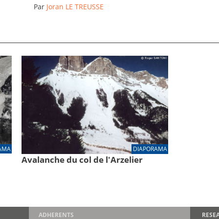
Par
Joran LE TREUSSE
AMA
DIAPORAMA
Avalanche du col de l'Arzelier
ADHERENTS
RESE