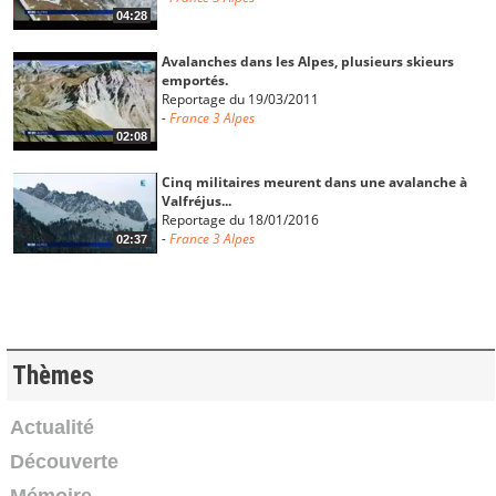
04:28
Avalanches dans les Alpes, plusieurs skieurs
emportés.
Reportage du 19/03/2011
-
France 3 Alpes
02:08
Cinq militaires meurent dans une avalanche à
Valfréjus...
Reportage du 18/01/2016
-
France 3 Alpes
02:37
Les gorges de la Bourne fermées plusieurs heures
après un...
Reportage du 18/01/2016
-
France 3 Alpes
01:42
Thèmes
Un groupe de scolaires de Lyon emporté par une
Actualité
avalanche...
Découverte
Reportage du 14/01/2016
-
France 3 Alpes
18:11
Mémoire