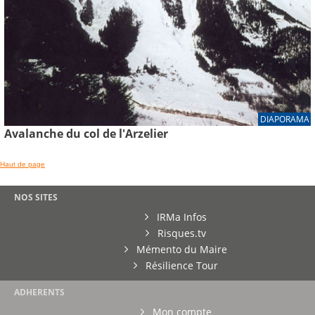
DIAPORAMA
Avalanche du col de l'Arzelier
Haut de page
NOS SITES
IRMa Infos
Risques.tv
Mémento du Maire
Résilience Tour
ADHERENTS
Mon compte