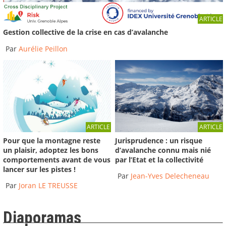
Un lycéen de 17 ans meurt dans une avalanche
ARTICLE
à...
Gestion collective de la crise en cas d’avalanche
Reportage du 29/01/2015
-
France 3 Alpes
06:17
Par
Aurélie Peillon
ARTICLE
ARTICLE
Pour que la montagne reste
Jurisprudence : un risque
un plaisir, adoptez les bons
d’avalanche connu mais nié
comportements avant de vous
par l’Etat et la collectivité
lancer sur les pistes !
Par
Jean-Yves Delecheneau
Par
Joran LE TREUSSE
Diaporamas