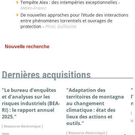
Tempête Alex : des intempéries exceptionnelles -
Météo-France
De nouvelles approches pour l’étude des interactions
entre phénomènes torrentiels et ouvrages de
protection -
Piton, Guillaume
Nouvelle recherche
Dernières acquisitions
"Le bureau d'enquêtes
"Adaptation des
"
et d'analyses sur les
territoires de montagne
l
risques industriels (BEA-
au changement
n
RI) : le rapport annuel
climatique : état des
[ 
2025."
lieux des actions et
00
outils."
[ Ressource électronique ]
[ Ressource électronique ]
0000