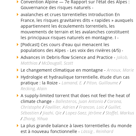
Convention Alpine — 7e Rapport sur l'état des Alpes :
Gouvernance des risques naturels -
avalanches et crues torrentielles Introduction En
France, les risques gravitaires dits « rapides » auxquels
appartiennent les écoulements torrentiels, les
mouvements de terrain et les avalanches constituent
les principaux risques naturels en montagne. I -
[Podcast] Ces cours d'eau qui menacent les
populations des Alpes - Les voix des rivières (4/5) -
Advances in Debris-flow Science and Practice -
Jakob,
Matthias
/
McDougall, Scott
Le changement climatique en montagne -
Arnoux, Marie
Hydrologie et hydraulique torrentielle, étude d’un cas
pratique : la Roize -
Lamand, E.
/
Piton, Guillaume
/
Recking, Alain
A supply-limited torrent that does not feel the heat of
climate change -
Ballesteros, Juan Antonio
/
Corona,
Christophe
/
Favillier, Adrien
/
Francon, Loïc
/
Guillet,
Sébastien
/
Jiazhi, Qie
/
Lopez-Saez, Jérôme
/
Stoffel, Markus
/
Zhong, Yihua
La plus grande balance à laves torrentielles du monde
est à nouveau fonctionnelle -
Lässig , Reinhard