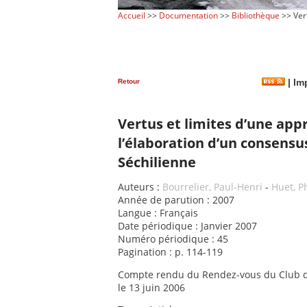
Accueil
>>
Documentation
>>
Bibliothèque
>> Vert
Retour
|
Imp
Vertus et limites d’une app
l’élaboration d’un consensu
Séchilienne
Auteurs :
Bourrelier, Paul-Henri
-
Huet, P
Année de parution : 2007
Langue : Français
Date périodique : Janvier 2007
Numéro périodique : 45
Pagination : p. 114-119
Compte rendu du Rendez-vous du Club de
le 13 juin 2006