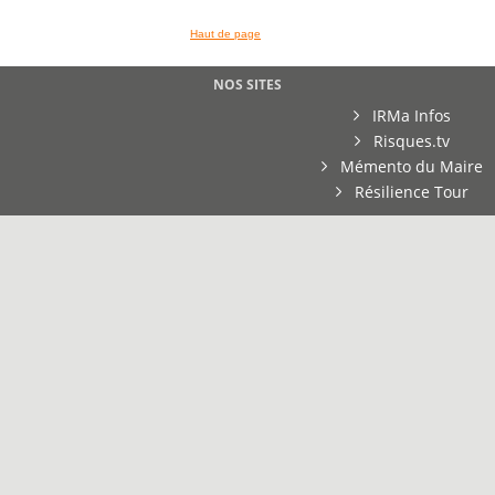
Haut de page
NOS SITES
IRMa Infos
Risques.tv
Mémento du Maire
Résilience Tour