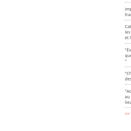
Im
tra
Cat
les
et
"É
que
"
"Ch
de
"Ad
au 
lie
>> 