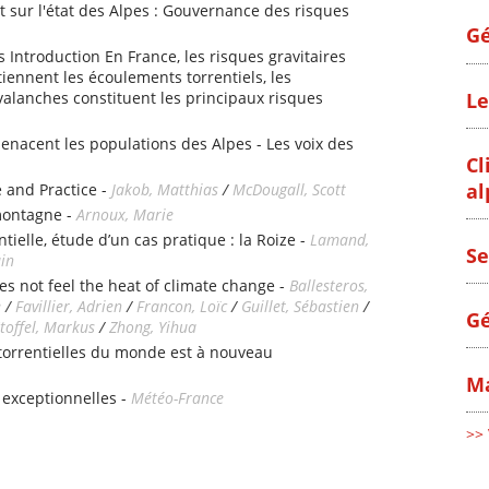
 sur l'état des Alpes : Gouvernance des risques
Gé
s Introduction En France, les risques gravitaires
iennent les écoulements torrentiels, les
Le
alanches constituent les principaux risques
enacent les populations des Alpes - Les voix des
Cl
al
 and Practice -
Jakob, Matthias
/
McDougall, Scott
montagne -
Arnoux, Marie
tielle, étude d’un cas pratique : la Roize -
Lamand,
Se
ain
es not feel the heat of climate change -
Ballesteros,
e
/
Favillier, Adrien
/
Francon, Loïc
/
Guillet, Sébastien
/
Gé
toffel, Markus
/
Zhong, Yihua
 torrentielles du monde est à nouveau
Ma
 exceptionnelles -
Météo-France
>> 