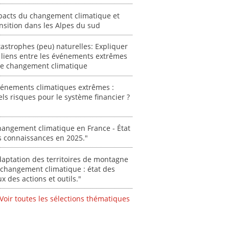
des Alpe
pacts du changement climatique et
[ Ressour
nsition dans les Alpes du sud
Stéphanie
0000
astrophes (peu) naturelles: Expliquer
 liens entre les événements extrêmes
 le changement climatique
vénements climatiques extrêmes :
ls risques pour le système financier ?
angement climatique en France - État
s connaissances en 2025."
aptation des territoires de montagne
changement climatique : état des
ux des actions et outils."
Voir toutes les sélections thématiques