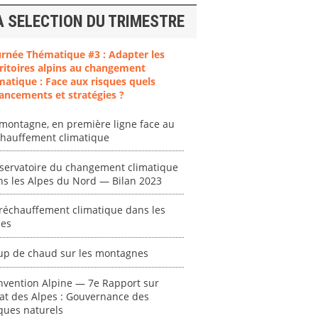
A SELECTION DU TRIMESTRE
urnée Thématique #3 : Adapter les
ritoires alpins au changement
matique : Face aux risques quels
ent
"Plan ministériel
"Événements
ancements et stratégies ?
 en
de gestion des
climatiques
at des
vagues de
extrêmes : quels
montagne, en première ligne face au
ces en
chaleur."
risques pour le
chauffement climatique
système financier
[ Ressource électronique ]
? "
servatoire du changement climatique
tronique ]
0000
ns les Alpes du Nord — Bilan 2023
[ Ressource électronique ]
0000
réchauffement climatique dans les
"Ident
pes
lignes 
pour d
up de chaud sur les montagnes
résilie
propos
nvention Alpine — 7e Rapport sur
autori
tat des Alpes : Gouvernance des
acteur
ques naturels