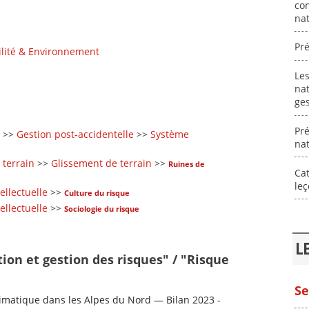
con
nat
Pré
lité & Environnement
Les
nat
ges
Pré
>>
Gestion post-accidentelle
>>
Système
nat
terrain
>>
Glissement de terrain
>>
Ruines de
Cat
le
ellectuelle
>>
Culture du risque
ellectuelle
>>
Sociologie du risque
L
tion et gestion des risques" / "Risque
Se
matique dans les Alpes du Nord — Bilan 2023 -