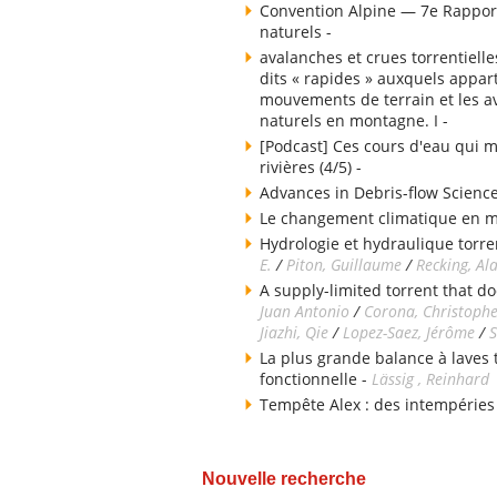
Convention Alpine — 7e Rapport
naturels -
avalanches et crues torrentielle
dits « rapides » auxquels appart
mouvements de terrain et les av
naturels en montagne. I -
[Podcast] Ces cours d'eau qui m
rivières (4/5) -
Advances in Debris-flow Science
Le changement climatique en 
Hydrologie et hydraulique torren
E.
/
Piton, Guillaume
/
Recking, Al
A supply-limited torrent that do
Juan Antonio
/
Corona, Christoph
Jiazhi, Qie
/
Lopez-Saez, Jérôme
/
S
La plus grande balance à laves
fonctionnelle -
Lässig , Reinhard
Tempête Alex : des intempéries
Nouvelle recherche