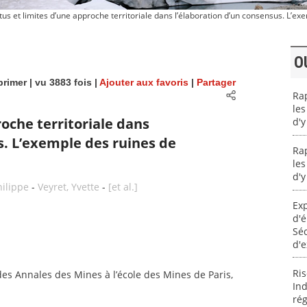
us et limites d’une approche territoriale dans l’élaboration d’un consensus. L’ex
O
rimer
| vu 3883 fois |
Ajouter aux favoris
|
Partager
Ra
les
roche territoriale dans
d'y
s. L’exemple des ruines de
Ra
les
d'y
hilippe
-
Veyret, Yvette
-
[et al.]
Exp
d'
Séc
d'
Ri
s Annales des Mines à l’école des Mines de Paris,
Ind
rég