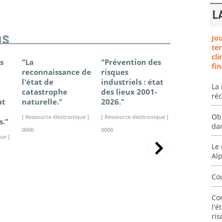
L
ns
Jo
ter
cli
s
"La
"Prévention des
"Changem
fin
reconnaissance de
risques
climatique
l'état de
industriels : état
France - Ét
La 
catastrophe
des lieux 2001-
connaissan
ré
at
naturelle."
2026."
2025."
Ob
[ Ressource électronique ]
[ Ressource électronique ]
[ Ressource élec
s."
da
0000
0000
0000
ue ]
Le 
Al
Co
Co
l'é
ris