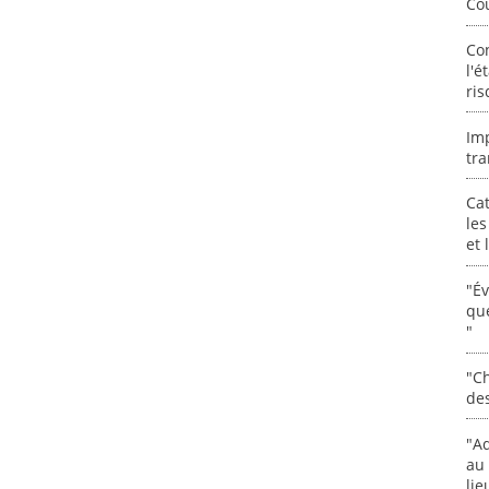
Co
Co
l'é
ris
Im
tra
Cat
les
et
"É
que
"
"Ch
de
"Ad
au 
lie