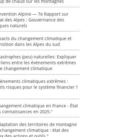
up de chaud sur les montagnes
des Alpe
nvention Alpine — 7e Rapport sur
[ Ressour
tat des Alpes : Gouvernance des
Stéphanie
ques naturels
0000
pacts du changement climatique et
nsition dans les Alpes du sud
astrophes (peu) naturelles: Expliquer
 liens entre les événements extrêmes
 le changement climatique
vénements climatiques extrêmes :
ls risques pour le système financier ?
angement climatique en France - État
s connaissances en 2025."
aptation des territoires de montagne
changement climatique : état des
ux des actions et outils."