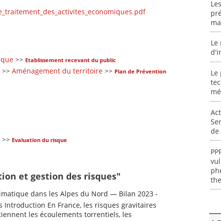
Les
e_traitement_des_activites_economiques.pdf
pré
maî
Le 
d'i
sque
>>
Etablissement recevant du public
>>
Aménagement du territoire
>>
Plan de Prévention
Le 
tec
mé
Act
Ser
de 
>>
Evaluation du risque
PPR
vul
ph
tion et gestion des risques"
th
matique dans les Alpes du Nord — Bilan 2023 -
s Introduction En France, les risques gravitaires
iennent les écoulements torrentiels, les