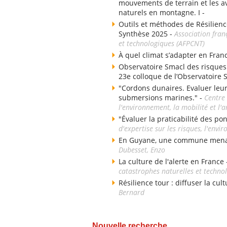
mouvements de terrain et les av
naturels en montagne. I -
Outils et méthodes de Résilienc
Synthèse 2025 -
Association fran
et technologiques (AFPCNT)
À quel climat s’adapter en Fran
Observatoire Smacl des risques d
23e colloque de l’Observatoire 
"Cordons dunaires. Evaluer leu
submersions marines." -
Centre 
l'environnement, la mobilité et 
"Évaluer la praticabilité des po
d'expertise sur les risques, l'env
En Guyane, une commune menacé
Dubesset, Enzo
La culture de l'alerte en France
catastrophes naturelles et techno
Résilience tour : diffuser la cul
Bernard
Nouvelle recherche