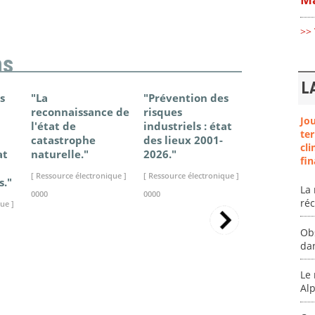
>> 
ns
L
s
"La
"Prévention des
"Changem
reconnaissance de
risques
climatique
Jo
l'état de
industriels : état
France - Ét
ter
catastrophe
des lieux 2001-
connaissan
cli
at
naturelle."
2026."
2025."
fin
[ Ressource électronique ]
[ Ressource électronique ]
[ Ressource élec
s."
La 
0000
0000
0000
ré
ue ]
Ob
da
Le 
Al