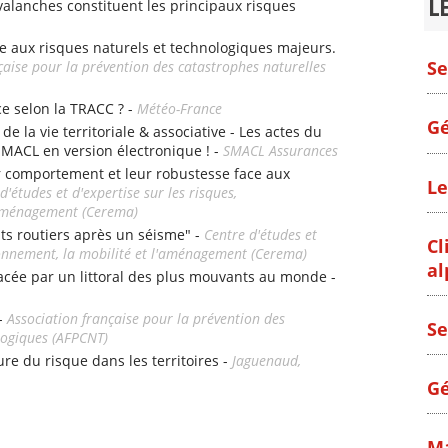
L
alanches constituent les principaux risques
e aux risques naturels et technologiques majeurs.
Se
çaise pour la prévention des catastrophes naturelles
ce selon la TRACC ? -
Météo-France
Gé
e la vie territoriale & associative - Les actes du
SMACL en version électronique ! -
SMACL Assurances
r comportement et leur robustesse face aux
Le
d'études et d'expertise sur les risques,
l'aménagement (Cerema)
nts routiers après un séisme" -
Centre d'études et
Cl
ironnement, la mobilité et l'aménagement (Cerema)
al
e par un littoral des plus mouvants au monde -
 -
Association française pour la prévention des
Se
logiques (AFPCNT)
ture du risque dans les territoires -
Jaguenaud,
Gé
Ma