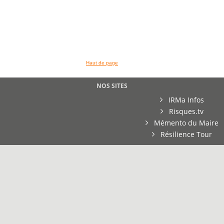
Haut de page
NOS SITES
IRMa Infos
Risques.tv
Mémento du Maire
Résilience Tour