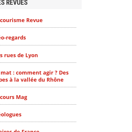
ES REVUES
courisme Revue
o-regards
s rues de Lyon
imat : comment agir ? Des
pes à la vallée du Rhône
cours Mag
ologues
ires de France