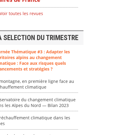
Voir toutes les revues
A SELECTION DU TRIMESTRE
ent
"Plan ministériel
"Événements
 en
de gestion des
climatiques
urnée Thématique #3 : Adapter les
at des
vagues de
extrêmes : quels
ritoires alpins au changement
ces en
chaleur."
risques pour le
matique : Face aux risques quels
système financier
ancements et stratégies ?
[ Ressource électronique ]
? "
tronique ]
0000
montagne, en première ligne face au
[ Ressource électronique ]
chauffement climatique
0000
"Ident
servatoire du changement climatique
lignes 
ns les Alpes du Nord — Bilan 2023
pour d
résilie
réchauffement climatique dans les
propos
pes
autori
acteur