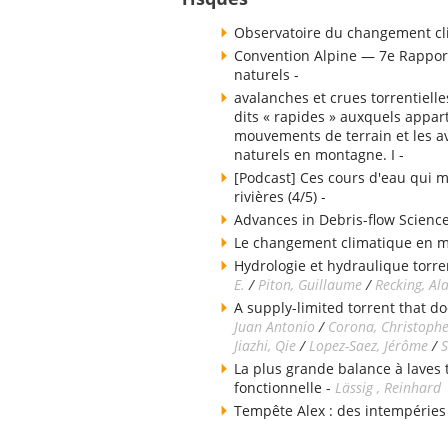
Observatoire du changement cli
Convention Alpine — 7e Rapport
naturels -
avalanches et crues torrentielle
dits « rapides » auxquels appart
mouvements de terrain et les av
naturels en montagne. I -
[Podcast] Ces cours d'eau qui m
rivières (4/5) -
Advances in Debris-flow Science
Le changement climatique en 
Hydrologie et hydraulique torren
E.
/
Piton, Guillaume
/
Recking, Al
A supply-limited torrent that do
Juan Antonio
/
Corona, Christoph
Jiazhi, Qie
/
Lopez-Saez, Jérôme
/
S
La plus grande balance à laves
fonctionnelle -
Lässig , Reinhard
Tempête Alex : des intempéries