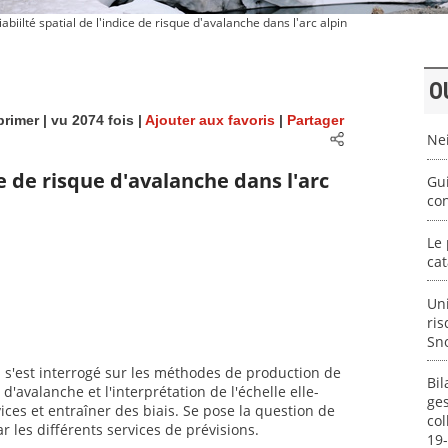
abiilté spatial de l'indice de risque d'avalanche dans l'arc alpin
O
rimer
| vu 2074 fois |
Ajouter aux favoris
|
Partager
Ne
ce de risque d'avalanche dans l'arc
Gui
con
Le 
cat
Uni
ris
Sn
i s'est interrogé sur les méthodes de production de
Bil
d'avalanche et l'interprétation de l'échelle elle-
ges
ces et entraîner des biais. Se pose la question de
col
r les différents services de prévisions.
19