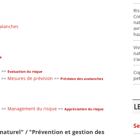
Ri
Con
nat
valanches
avr
ha
Viv
nat
ue
s'a
>>
Evaluation du risque
Cop
pe
>>
Mesures de prévision
>>
Prévision des avalanches
L
>>
Management du risque
>>
Appréciation du risque
Se
 naturel" / "Prévention et gestion des