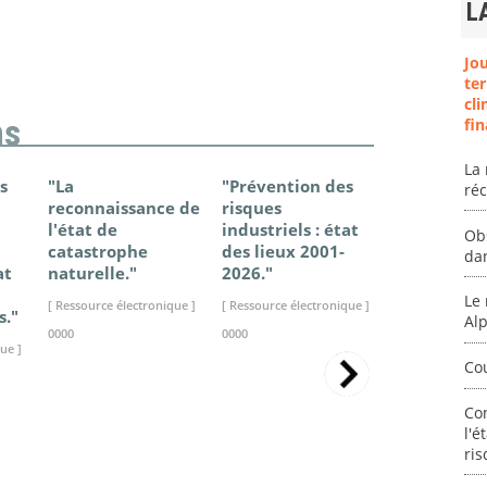
L
Jo
ter
cli
ns
fin
La 
s
"La
"Prévention des
"Changem
ré
reconnaissance de
risques
climatique
l'état de
industriels : état
France - Ét
Ob
catastrophe
des lieux 2001-
connaissan
da
at
naturelle."
2026."
2025."
Le 
[ Ressource électronique ]
[ Ressource électronique ]
[ Ressource élec
s."
Al
0000
0000
0000
ue ]
Co
Co
l'é
ris