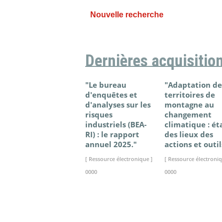
Nouvelle recherche
Dernières acquisitio
"Le bureau
"Adaptation de
d'enquêtes et
territoires de
d'analyses sur les
montagne au
risques
changement
industriels (BEA-
climatique : ét
RI) : le rapport
des lieux des
annuel 2025."
actions et outil
[ Ressource électronique ]
[ Ressource électroniq
0000
0000