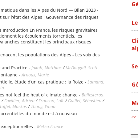
Gé
matique dans les Alpes du Nord — Bilan 2023 -
 sur l'état des Alpes : Gouvernance des risques
Le
s Introduction En France, les risques gravitaires
iennent les écoulements torrentiels, les
Cl
alanches constituent les principaux risques
al
enacent les populations des Alpes - Les voix des
Se
 and Practice -
Jakob, Matthias
/
McDougall, Scott
montagne -
Arnoux, Marie
tielle, étude d’un cas pratique : la Roize -
Lamand,
Gé
ain
es not feel the heat of climate change -
Ballesteros,
e
/
Favillier, Adrien
/
Francon, Loïc
/
Guillet, Sébastien
/
Ma
toffel, Markus
/
Zhong, Yihua
 torrentielles du monde est à nouveau
>> 
 exceptionnelles -
Météo-France