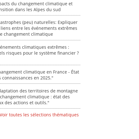
autori
pacts du changement climatique et
acteur
nsition dans les Alpes du sud
des Alpe
astrophes (peu) naturelles: Expliquer
[ Ressour
 liens entre les événements extrêmes
Stéphanie
 le changement climatique
0000
vénements climatiques extrêmes :
ls risques pour le système financier ?
angement climatique en France - État
s connaissances en 2025."
aptation des territoires de montagne
changement climatique : état des
ux des actions et outils."
Voir toutes les sélections thématiques