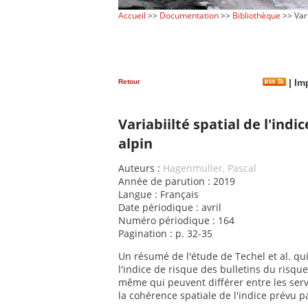
Accueil
>>
Documentation
>>
Bibliothèque
>> Vari
Retour
|
Imp
Variabiilté spatial de l'indi
alpin
Auteurs :
Hagenmuller, Pascal
Année de parution : 2019
Langue : Français
Date périodique : avril
Numéro périodique : 164
Pagination : p. 32-35
Un résumé de l'étude de Techel et al. qu
l'indice de risque des bulletins du risque 
même qui peuvent différer entre les servi
la cohérence spatiale de l'indice prévu pa