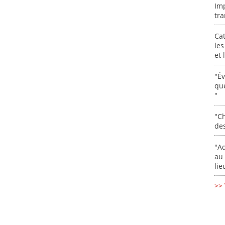
Im
tra
Cat
les
et
"É
que
"
"Ch
de
"Ad
au 
lie
>> 