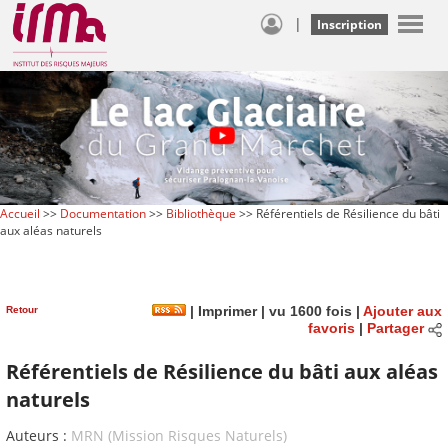
|
Inscription
Accueil
>>
Documentation
>>
Bibliothèque
>> Référentiels de Résilience du bâti
aux aléas naturels
Retour
|
Imprimer
| vu 1600 fois |
Ajouter aux
favoris
|
Partager
Référentiels de Résilience du bâti aux aléas
naturels
Auteurs :
MRN (Mission Risques Naturels)