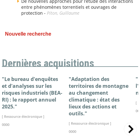
De nouvelles approches pour l’étude des interactions
entre phénomènes torrentiels et ouvrages de
protection -
Piton, Guillaume
Nouvelle recherche
Dernières acquisitions
"Le bureau d'enquêtes
"Adaptation des
"
et d'analyses sur les
territoires de montagne
l
risques industriels (BEA-
au changement
n
RI) : le rapport annuel
climatique : état des
[ 
2025."
lieux des actions et
00
outils."
[ Ressource électronique ]
[ Ressource électronique ]
0000
0000