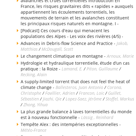
avalanches et crues torrentielles Introduction En
France, les risques gravitaires dits « rapides » auxquels
appartiennent les écoulements torrentiels, les
mouvements de terrain et les avalanches constituent
les principaux risques naturels en montagne. I -
[Podcast] Ces cours d'eau qui menacent les
populations des Alpes - Les voix des rivières (4/5) -
Advances in Debris-flow Science and Practice -
Jakob,
Matthias
/
McDougall, Scott
Le changement climatique en montagne -
Arnoux, Marie
Hydrologie et hydraulique torrentielle, étude d’un cas
pratique : la Roize -
Lamand, E.
/
Piton, Guillaume
/
Recking, Alain
A supply-limited torrent that does not feel the heat of
climate change -
Ballesteros, Juan Antonio
/
Corona,
Christophe
/
Favillier, Adrien
/
Francon, Loïc
/
Guillet,
Sébastien
/
Jiazhi, Qie
/
Lopez-Saez, Jérôme
/
Stoffel, Markus
/
Zhong, Yihua
La plus grande balance à laves torrentielles du monde
est à nouveau fonctionnelle -
Lässig , Reinhard
Tempête Alex : des intempéries exceptionnelles -
Météo-France